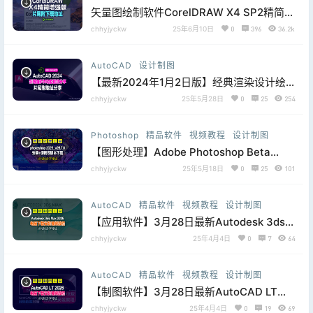
矢量图绘制软件CorelDRAW X4 SP2精简增
强版，下面附下载地址
chhyjyckw
25年6月10日
0
396
36.2k
AutoCAD
设计制图
【最新2024年1月2日版】经典渲染设计绘
图AutoCAD 2024的最新功能，片尾附分享
chhyjyckw
25年5月28日
0
25
254
地址
Photoshop
精品软件
视频教程
设计制图
【图形处理】Adobe Photoshop Beta
2025 v26.7.0.3064 安装和免安装便携版更
chhyjyckw
25年5月18日
0
25
101
新，详见下列说明
AutoCAD
精品软件
视频教程
设计制图
【应用软件】3月28日最新Autodesk 3ds
Max 2026，片尾附分享下载地址
chhyjyckw
25年4月4日
0
7
64
AutoCAD
精品软件
视频教程
设计制图
【制图软件】3月28日最新AutoCAD LT
2026 X64简体中文版，附激活文件及方法
chhyjyckw
25年4月4日
0
19
69