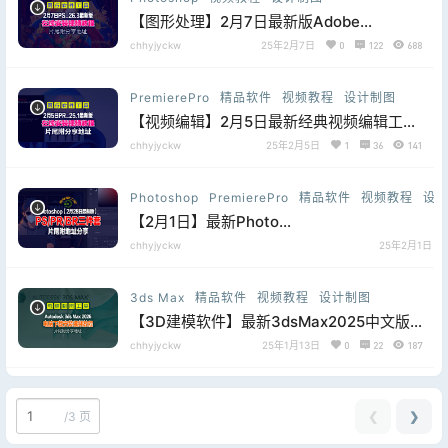
【图形处理】2月7日最新版Adobe
Photoshop 2025 (v26.3) 稳定、高性价比
chhyjyckw
25年2月7日
0
122
688
运行，片尾附分享地址
PremierePro
精品软件
视频教程
设计制图
【视频编辑】2月5日最新经典视频编辑工具
Adobe Premiere Pro 2025 v25.1.0.073
chhyjyckw
25年2月5日
1
36
141
(x64) 直装版
Photoshop
PremierePro
精品软件
视频教程
设
【2月1日】最新Photo
shop2024_25.5+Premiere2024_24.2.1+Brid
chhyjyckw
25年2月1日
0.2三件套及全家桶分享
3ds Max
精品软件
视频教程
设计制图
【3D建模软件】最新3dsMax2025中文版
详细图文安装教程（免费白嫖），片尾附分
chhyjyckw
25年1月13日
0
22
187
享下载
❮
❯
/
3 页