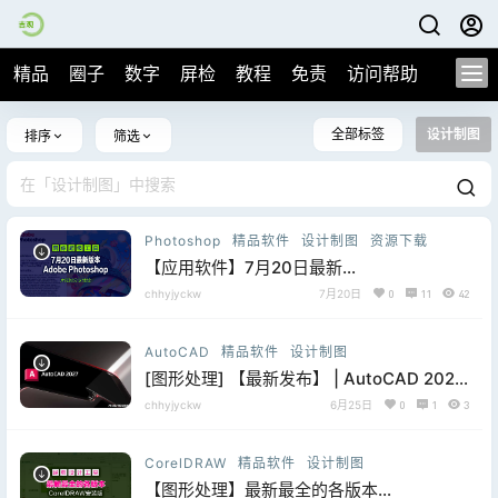
精品
圈子
数字
屏检
教程
免责
访问帮助
全部标签
设计制图
排序
筛选
Photoshop
精品软件
设计制图
资源下载
【应用软件】7月20日最新
Adobe.Photoshop.2026.27.8多语言直装
chhyjyckw
7月20日
0
11
42
版，片尾附下载地址
AutoCAD
精品软件
设计制图
[图形处理] 【最新发布】 | AutoCAD 2027
全系列 官方正版激.活
chhyjyckw
6月25日
0
1
3
CorelDRAW
精品软件
设计制图
【图形处理】最新最全的各版本