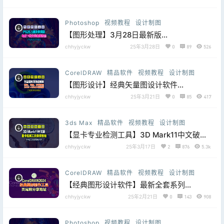
Photoshop
视频教程
设计制图
【图形处理】3月28日最新版
Ps_2025(Adobe Photoshop 2025 v26.5
chhyjyckw
25年3月28日
0
89
526
(x64) 多语言 GenP婆姐)
CorelDRAW
精品软件
视频教程
设计制图
【图形设计】经典矢量图设计软件
CorelDRAW 2025最新3月21日版，亲测安
chhyjyckw
25年3月21日
0
85
417
装可行
3ds Max
精品软件
视频教程
设计制图
【显卡专业检测工具】3D Mark11中文破解
版，亲测功能正常，片尾附分享地址下载，
chhyjyckw
25年3月17日
2
876
5.3k
低调使用哈！
CorelDRAW
精品软件
视频教程
设计制图
【经典图形设计软件】最新全套系列
CoreldRAW系列软件
chhyjyckw
25年2月21日
0
143
908
（X4/X5/X6/X7/2018-2024全系列版本）
Photoshop
视频教程
设计制图