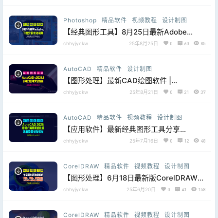
址
Photoshop
精品软件
视频教程
设计制图
【经典图形工具】8月25日最新Adobe
Photo Shop_26.10免费白嫖直装版，片尾
chhyjyckw
25年8月25日
0
60
85
附下载和优化设置
AutoCAD
精品软件
设计制图
【图形处理】最新CAD绘图软件 |
Autodesk AutoCAD v2026.1 中文坡姐版
chhyjyckw
25年8月21日
0
21
37
【夸克下载】
AutoCAD
精品软件
视频教程
设计制图
【应用软件】最新经典图形工具分享
AutoCAD 2026.0.1 珊瑚の海精简优化版
chhyjyckw
25年7月16日
0
12
48
[2025.07.08更新]
CorelDRAW
精品软件
视频教程
设计制图
【图形处理】6月18日最新版CorelDRAW
Graphics Suite 2025 v26.1.0.143 中文精
chhyjyckw
25年6月20日
0
41
158
简版
CorelDRAW
精品软件
视频教程
设计制图