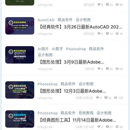
CorelDRAW一键安装版：X8-
chhyjyckw
3月26日
0
24
58
2026【ISO】，附详细的破解安装方法和补
丁文件
AutoCAD
精品软件
设计制图
【经典软件】3月26日最新AutoCAD 2027
简体中文版，附详细的破解安装方法和补丁
chhyjyckw
3月26日
0
12
15
文件
AI图片
AI数字
Photoshop
精品软件
设计制图
【图形处理】3月9日最新Adobe
Photoshop 2026v27.4，保留完整AI神经
chhyjyckw
3月9日
0
26
63
滤镜与4K生成能力
Photoshop
精品软件
设计制图
【图形处理】12月3日最新Adobe
Photoshop 2026 （PS2026）
chhyjyckw
25年12月3日
0
54
113
v27.1.0.17，保留完整AI神经滤镜与4K生成
能力
Photoshop
精品软件
视频教程
设计制图
【经典图形工具】11月14日最新Adobe
Photoshop 2026 v27.0，片尾附送下载地
chhyjyckw
25年11月14日
0
21
82