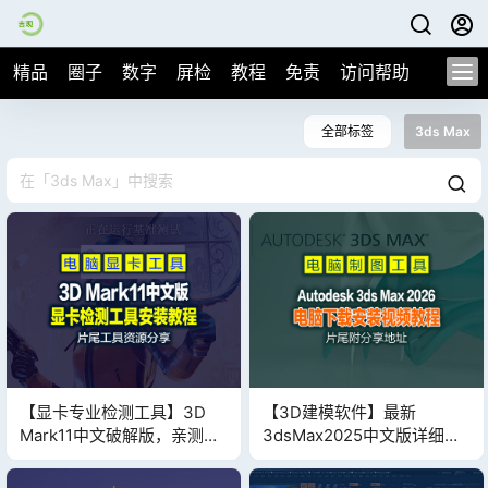
精品
圈子
数字
屏检
教程
免责
访问帮助
全部标签
3ds Max
【显卡专业检测工具】3D
【3D建模软件】最新
Mark11中文破解版，亲测功
3dsMax2025中文版详细图
能正常，片尾附分享地址下
文安装教程（免费白嫖），
载，低调使用哈！
片尾附分享下载