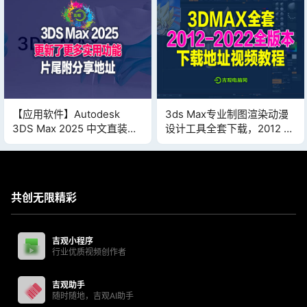
【应用软件】Autodesk
3ds Max专业制图渲染动漫
3DS Max 2025 中文直装
设计工具全套下载，2012 ~
版，经典图片建模渲染软件
2022安装版，内附视频安装
搬运破解版
教程！
共创无限精彩
吉观小程序
行业优质视频创作者
吉观助手
随时随地，吉观AI助手