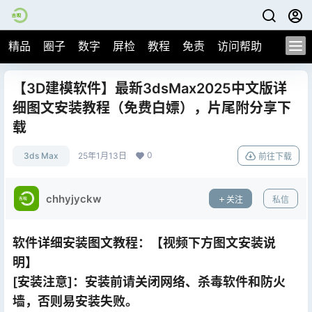
精品
圈子
数字
屏检
教程
免责
访问帮助
【3D建模软件】最新3dsMax2025中文版详
细图文安装教程（免费白嫖），片尾附分享下
载
0
3ds Max
25年1月13日
前往下载
chhyjyckw
关注
私信
软件详细安装图文教程：【视频下方图文安装说
明】
[安装注意]：安装前请关闭网络、杀毒软件和防火
墙，否则易安装失败。