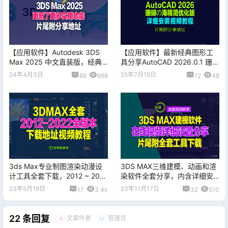
【应用软件】Autodesk 3DS
【应用软件】最新经典图形工
Max 2025 中文直装版，经典
具分享AutoCAD 2026.0.1 珊瑚
图片建模渲染软件搬运破解版
の海精简优化版 [2025.07.08
24年4月3日
25年7月16日
88
668
12
48
更新]
3ds Max专业制图渲染动漫设
3DS MAX三维建模、动画和渲
计工具全套下载，2012 ~ 2022
染软件全套分享，内含详细安
安装版，内附视频安装教程！
装视频教程！片尾附最新2024
23年5月19日
23年11月17日
17
3.4k
32
510
版下载
22 条回复
文章作者
管理员
A
M