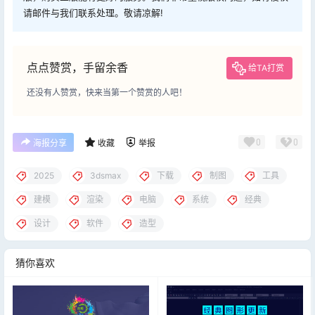
请邮件与我们联系处理。敬请凉解!
点点赞赏，手留余香
给TA打赏
还没有人赞赏，快来当第一个赞赏的人吧！
0
0
海报分享
收藏
举报
2025
3dsmax
下载
制图
工具
建模
渲染
电脑
系统
经典
设计
软件
造型
猜你喜欢