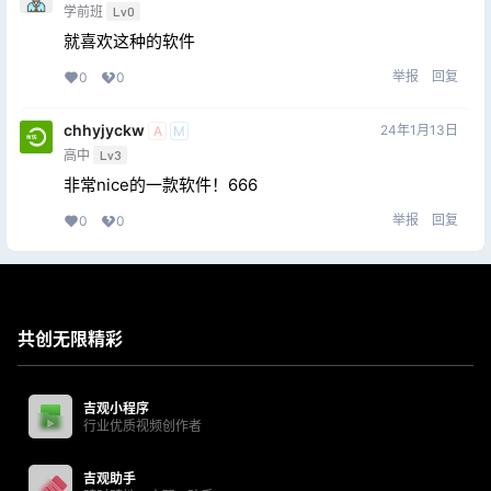
学前班
Lv0
就喜欢这种的软件
举报
回复
0
0
chhyjyckw
24年1月13日
A
M
高中
Lv3
非常nice的一款软件！666
举报
回复
0
0
共创无限精彩
吉观小程序
行业优质视频创作者
吉观助手