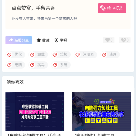
点点赞赏，手留余香
给TA打赏
还没有人赞赏，快来当第一个赞赏的人吧！
0
0
海报分享
收藏
举报
优化
卸载
垃圾
注册表
清理
电脑
病毒
系统
猜你喜欢
【电脑超级卸载工具】适合顽
【应用软件】卸载工具