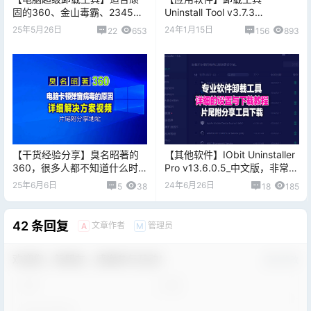
固的360、金山毒霸、2345等
Uninstall Tool v3.7.3
无法卸载干净的超级工具，片
Build5720 (geek的专业Pro
25年5月26日
24年1月15日
22
653
156
893
尾附下载地址
版;2023.10.28更新)
【干货经验分享】臭名昭著的
【其他软件】IObit Uninstaller
360，很多人都不知道什么时
Pro v13.6.0.5_中文版，非常好
候安装到电脑的，而且无法卸
用的一款卸载工具
25年6月6日
24年6月26日
5
38
18
185
载干净
42 条回复
文章作者
管理员
A
M
欢迎您，新朋友，感谢参与互动！
确认修改