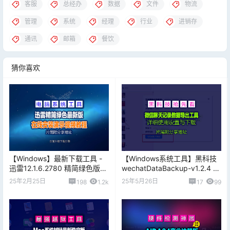
客服
总经办
数据
文件
物流
管理
系统
经理
行业
进销存
通讯
邮箱
餐饮
猜你喜欢
【Windows】最新下载工具 -
【Windows系统工具】黑科技
迅雷12.1.6.2780 精简绿色版
wechatDataBackup-v1.2.4 微
【20250224】
信聊天记录数据导出工具，让
25年2月25日
25年5月26日
198
1.2k
17
99
你资料不再丢失