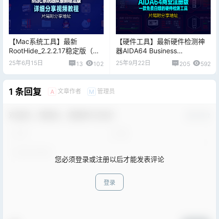
【Mac系统工具】最新
【硬件工具】最新硬件检测神
RootHide_2.2.2.17稳定版（最
器AIDA64 Business
强越狱工具，自带屏蔽工
v8.00.8000商业注册版无需安
25年6月15日
25年9月22日
13
102
205
592
具），片尾付工具下载地址
装，片尾附工具下载地址
1 条回复
文章作者
管理员
A
M
欢迎您，新朋友，感谢参与互动！
确认修改
您必须登录或注册以后才能发表评论
登录