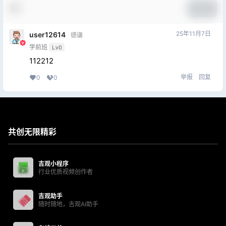
提交
25年11月7日
user12614
德谦
学前班
Lv0
112212
举报
回复
0
0
共创无限精彩
吉观小程序
行业优质视频创作者
吉观助手
随时随地，吉观AI助手