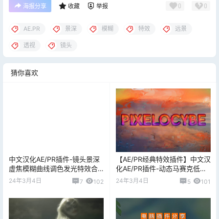
0
0
海报分享
收藏
举报
AE.PR
景深
模糊
特效
远景
透视
镜头
猜你喜欢
中文汉化AE/PR插件-镜头景深
【AE/PR经典特效插件】中文汉
虚焦模糊曲线调色发光特效合
化AE/PR插件-动态马赛克低质
集 Frischluft bundle 2023.6
量像素损坏视觉效果
24年3月4日
24年3月4日
7
102
5
101
CE Win
Pixelocybe v1.3.0 Win