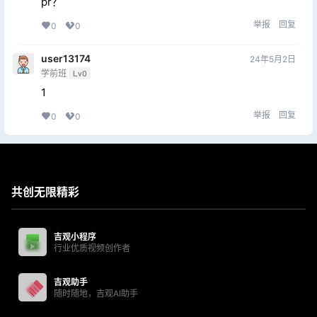
pr？
举报
回复
0
0
user13174
24年5月2日
学前班
Lv0
1
举报
回复
0
0
共创无限精彩
吉观小程序
行业优质视频创作者
吉观助手
随时随地，吉观AI助手