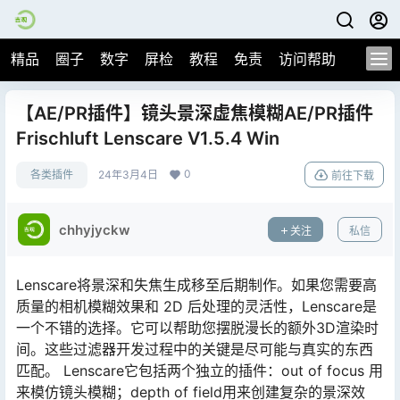
精品
圈子
数字
屏检
教程
免责
访问帮助
【AE/PR插件】镜头景深虚焦模糊AE/PR插件
Frischluft Lenscare V1.5.4 Win
0
各类插件
24年3月4日
前往下载
chhyjyckw
关注
私信
Lenscare将景深和失焦生成移至后期制作。如果您需要高
质量的相机模糊效果和 2D 后处理的灵活性，Lenscare是
一个不错的选择。它可以帮助您摆脱漫长的额外3D渲染时
间。这些过滤器开发过程中的关键是尽可能与真实的东西
匹配。 Lenscare它包括两个独立的插件：out of focus 用
来模仿镜头模糊；depth of field用来创建复杂的景深效