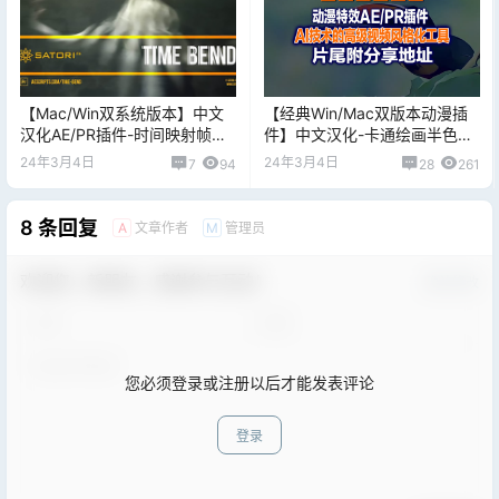
【Mac/Win双系统版本】中文
【经典Win/Mac双版本动漫插
汉化AE/PR插件-时间映射帧混
件】中文汉化-卡通绘画半色调
合紊乱扭曲视觉特效Time
动漫风格化特效AE/PR插件
24年3月4日
24年3月4日
7
94
28
261
Bend V1.0.1
StyleX V1.0.3
8 条回复
文章作者
管理员
A
M
欢迎您，新朋友，感谢参与互动！
确认修改
您必须登录或注册以后才能发表评论
登录