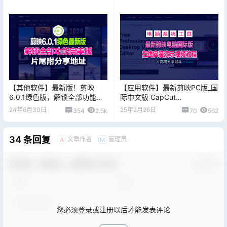
址！
素材和滤镜可更新
【其他软件】最新版！剪映
【应用软件】最新剪映PC版_国
6.0.1绿色版，解锁全部功能，
际中文版 CapCut
可以直接导出！片尾附下载地
v5.5.0.2028，亲测可用附中文
24年6月30日
25年2月26日
354
2.5k
70
562
址！注意不要更新，更新直接
界面设置方法
报废
34 条回复
文章作者
管理员
A
M
欢迎您，新朋友，感谢参与互动！
确认修改
您必须登录或注册以后才能发表评论