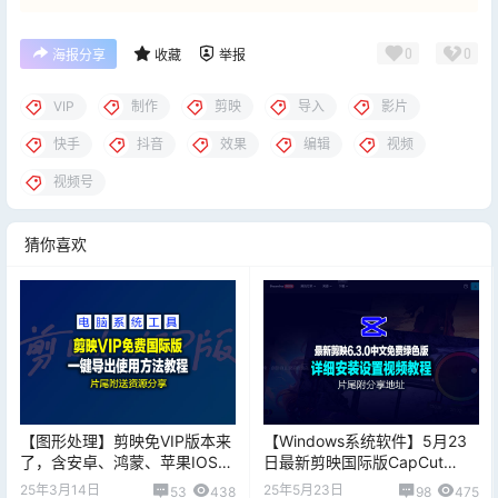
0
0
海报分享
收藏
举报
VIP
制作
剪映
导入
影片
快手
抖音
效果
编辑
视频
视频号
猜你喜欢
【图形处理】剪映免VIP版本来
【Windows系统软件】5月23
了，含安卓、鸿蒙、苹果IOS及
日最新剪映国际版CapCut
电脑PC端全套，片尾附分享地
6.3.0 视频编辑处理，免费使用
25年3月14日
25年5月23日
53
438
98
475