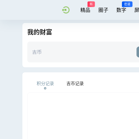
新
密道
精品
圈子
数字
我的财富
吉币
积分记录
吉币记录