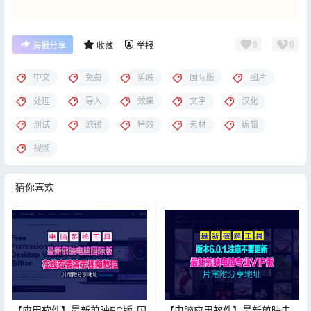
0
0
海报分享
收藏
举报
中文
免费
剪映
国际版
图片
处理
导入
效果
文字
汉化
测试
滤镜
特效
素材
编辑
视频
猜你喜欢
【应用软件】最新剪映PC版_国
【电脑应用软件】最新剪映电