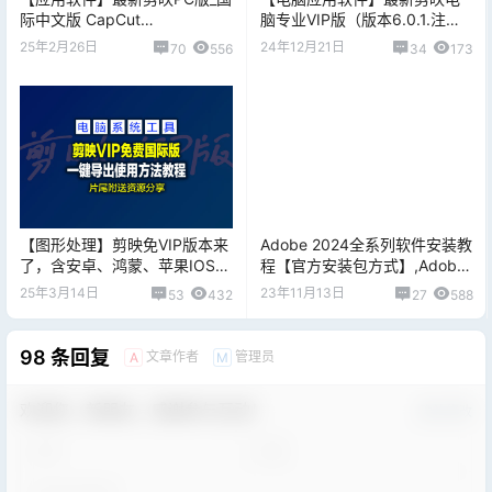
际中文版 CapCut
脑专业VIP版（版本6.0.1.注意
v5.5.0.2028，亲测可用附中文
不要更新，更新直接报废）
25年2月26日
24年12月21日
70
556
34
173
界面设置方法
【图形处理】剪映免VIP版本来
Adobe 2024全系列软件安装教
了，含安卓、鸿蒙、苹果IOS及
程【官方安装包方式】,Adobe
电脑PC端全套，片尾附分享地
GenP 3.2.1补丁包...
25年3月14日
23年11月13日
53
432
27
588
址！
98 条回复
文章作者
管理员
A
M
欢迎您，新朋友，感谢参与互动！
确认修改