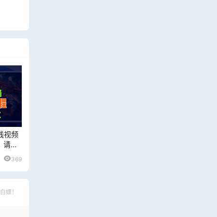
线视频
！请低
地址
1
369
白嫖！