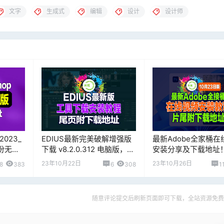
文字
生成式
编辑
设计
设计师
2023_
EDIUS最新完美破解增强版
最新Adobe全家桶在
月份无需
下载 v8.2.0.312 电脑版，片
安装分享及下载地址
尾附下载地址！
调使用！片尾附下载
23年10月22日
23年10月26日
8
383
6
308
1
随意评论提交后刷新页面即可下载，全站资源免费