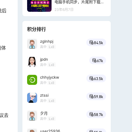
电脑手机同步，片尾附下载地
址！
23年6月7日
统后
积分排行
zglnhpj
84.5k
高中
Lv3
简体
jpdn
67k
高中
Lv3
chhyjyckw
63.5k
高中
Lv3
ztssi
59.8k
高中
Lv3
夕月
议去
58.7k
高中
Lv3
user25936