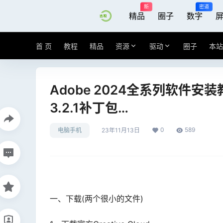
新
密道
精品
圈子
数字
首 页
教程
精品
资源
驱动
圈子
本站
Adobe 2024全系列软件安装
3.2.1补丁包…
0
589
电脑手机
23年11月13日
一、下载(两个很小的文件)