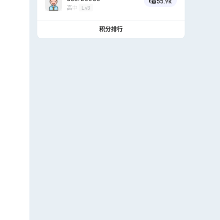
55.9k
高中
Lv3
积分排行