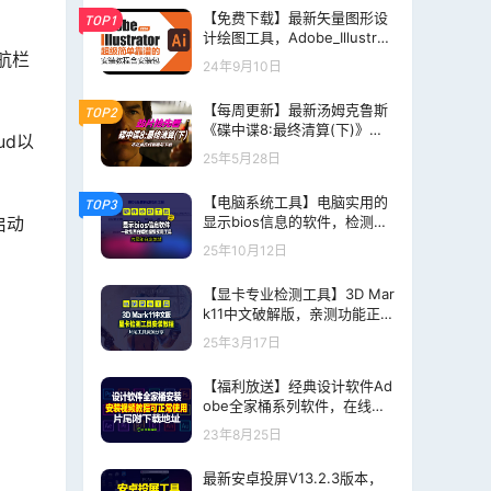
【免费下载】最新矢量图形设
TOP1
计绘图工具，Adobe_Illustrat
航栏
or_2024-28.7.1.142中文直装
24年9月10日
破解版
。
【每周更新】最新汤姆克鲁斯
TOP2
《碟中谍8:最终清算(下)》在
ud以
线观看+网盘下载，每周更新
25年5月28日
最新出品大片
【电脑系统工具】电脑实用的
TOP3
启动
显示bios信息的软件，检测U
盘快捷启动键
25年10月12日
【显卡专业检测工具】3D Mar
k11中文破解版，亲测功能正
常，片尾附分享地址下载，低
25年3月17日
调使用哈！
【福利放送】经典设计软件Ad
obe全家桶系列软件，在线视
频安装教程及下载地址！
23年8月25日
最新安卓投屏V13.2.3版本，