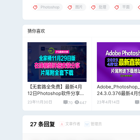
Photoshop
图片
处理
平面
猜你喜欢
【无套路全免费】最新4月
Adobe_Photoshop_
12日Photoshop软件分享，
24.3.0.376最新4
下方详细安装视频，片尾附
破解直装版视频教程
23年11月30日
23年4月14日
70
447
下载地址
27 条回复
文章作者
管理员
A
M