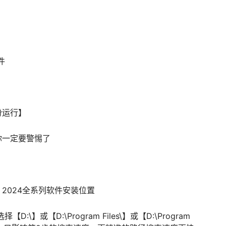
件
份运行】
你一定要警惕了
e 2024全系列软件安装位置
【D:\】或【D:\Program Files\】或【D:\Program