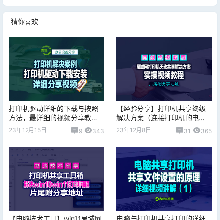
猜你喜欢
打印机驱动详细的下载与按照
【经验分享】打印机共享终级
方法，最详细的视频分享教
解决方案（连接打印机的电
程！
脑，windows 专业版及更高级
23年12月15日
23年12月8日
9
343
31
365
版本）
【电脑技术工具】win11局域网
电脑与打印机共享打印的详细