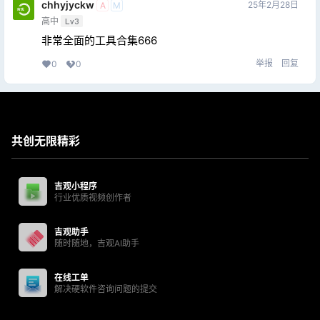
chhyjyckw
25年2月28日
A
M
高中
Lv3
非常全面的工具合集666
举报
回复
0
0
共创无限精彩
吉观小程序
行业优质视频创作者
吉观助手
随时随地，吉观AI助手
在线工单
解决硬软件咨询问题的提交