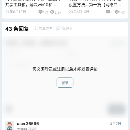
共享工具箱，解决win10和
设置方法，第一篇【网络共
win11打印机共享打印问题
享】视频教程
24年6月13日
23年6月16日
171
2.8k
4
147
43 条回复
文章作者
管理员
A
M
欢迎您，新朋友，感谢参与互动！
确认修改
您必须登录或注册以后才能发表评论
登录
提交
user36596
4月7日
学前班
Lv0