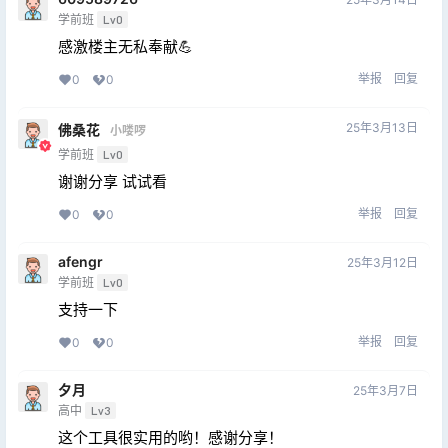
学前班
Lv0
感激楼主无私奉献💪
举报
回复
0
0
25年3月13日
佛桑花
小喽啰
学前班
Lv0
谢谢分享 试试看
举报
回复
0
0
afengr
25年3月12日
学前班
Lv0
支持一下
举报
回复
0
0
夕月
25年3月7日
高中
Lv3
这个工具很实用的哟！感谢分享！