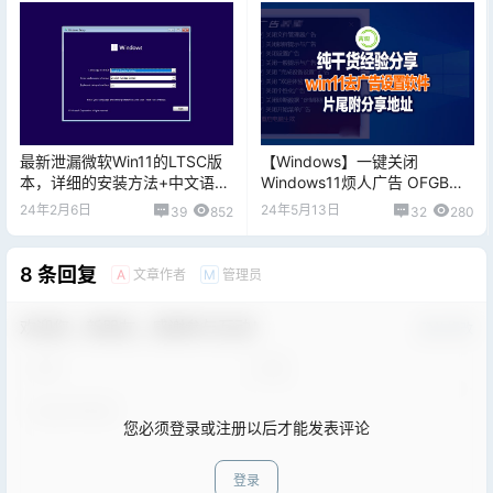
最新泄漏微软Win11的LTSC版
【Windows】一键关闭
本，详细的安装方法+中文语言
Windows11烦人广告 OFGB
包，片尾附送分享地址
V0.3汉化版，片尾附软件下载
24年2月6日
24年5月13日
39
852
32
280
地址！
8 条回复
文章作者
管理员
A
M
欢迎您，新朋友，感谢参与互动！
确认修改
您必须登录或注册以后才能发表评论
登录