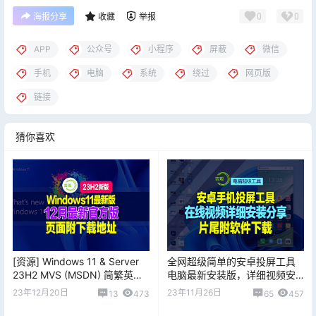
0
0
海报分享
收藏
举报
APP
公众号
小程序
屏蔽
微信
手机
电脑
系统
绕过
网页版
链接
猜你喜欢
[资源] Windows 11 & Server
全网超级简单的安卓投屏工具
23H2 MVS (MSDN) 简繁英镜
电脑最新安装版，详细视频安
像 - 2023 年 12 月
装分享，片尾附下载地址！
23年12月20日
23年11月26日
13
473
65
457