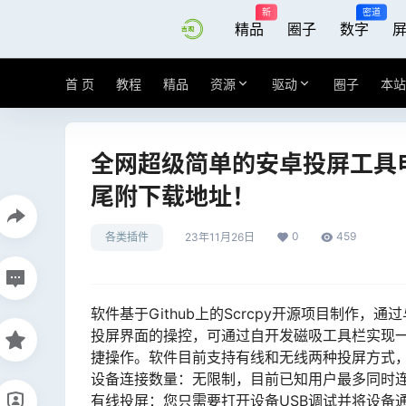
新
密道
精品
圈子
数字
首 页
教程
精品
资源
驱动
圈子
本站
全网超级简单的安卓投屏工具
尾附下载地址！
0
459
各类插件
23年11月26日
软件基于Github上的Scrcpy开源项目制作，
投屏界面的操控，可通过自开发磁吸工具栏实现
捷操作。软件目前支持有线和无线两种投屏方式
设备连接数量：无限制，目前已知用户最多同时连
有线投屏：您只需要打开设备USB调试并将设备