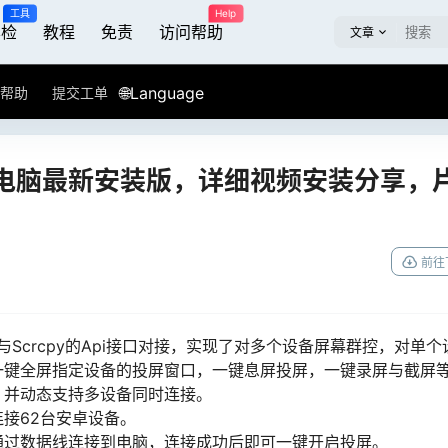
工具
Help
屏检
教程
免责
访问帮助
文章
🌐Language
帮助
提交工单
电脑最新安装版，详细视频安装分享，
前往
通过与Scrcpy的Api接口对接，实现了对多个设备屏幕群控，对单个
一键全屏指定设备的投屏窗口，一键息屏投屏，一键录屏与截屏
，并动态支持多设备同时连接。
接62台安卓设备。
通过数据线连接到电脑，连接成功后即可一键开启投屏。