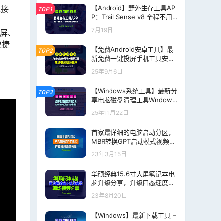
连接
【Android】野外生存工具AP
TOP1
P：Trail Sense v8 全程不用
联网、不上传任何数据完全离
7月19日
息屏、
线使用
便捷
【免费Android安卓工具】最
TOP2
新免费一键投屏手机工具安装
视频教程、支持息屏投屏、录
25年9月6日
屏与截屏等
【Windows系统工具】最新分
TOP3
享电脑磁盘清理工具Wndows
Cleaner V5.10，片尾附下载
25年11月22日
地址
首家最详细的电脑启动分区，
MBR转换GPT启动模式视频教
程，干货收藏！
23年3月15日
华硕经典15.6寸大屏笔记本电
脑升级分享，升级固态速度飞
起！
23年8月20日
【Windows】最新下载工具 –