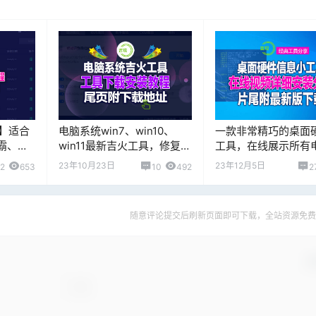
】适合
电脑系统win7、win10、
一款非常精巧的桌面
霸、
win11最新吉火工具，修复系
工具，在线展示所有
净的超级
统和Office软件集火机制，
件信息，片尾附下载
23年10月23日
23年12月5日
2
653
10
492
2
址
片尾附下载地址
随意评论提交后刷新页面即可下载，全站资源免费
确