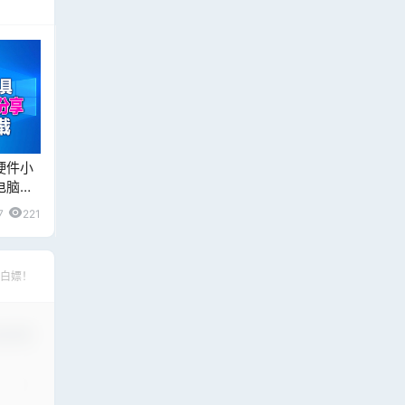
硬件小
电脑硬
地址！
7
221
白嫖！
认修改