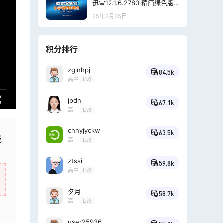
迅雷12.1.6.2780 精简绿色版
【20250224】
25年2月25日
积分排行
zglnhpj
84.5k
高中
Lv3
jpdn
67.1k
高中
Lv3
chhyjyckw
63.5k
载
高中
Lv3
ztssi
59.8k
高中
Lv3
夕月
58.7k
高中
Lv3
user25936