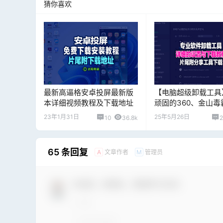
猜你喜欢
最新高逼格安卓投屏最新版
【电脑超级卸载工具
本详细视频教程及下载地址
顽固的360、金山毒
2345等无法卸载干
23年1月31日
25年5月26日
10
36.8k
2
工具，片尾附下载地
65 条回复
文章作者
管理员
A
M
欢迎您，新朋友，感谢参与互动！