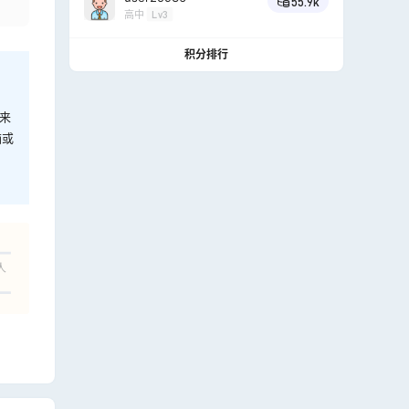
55.9k
高中
Lv3
积分排行
来
脑或
人