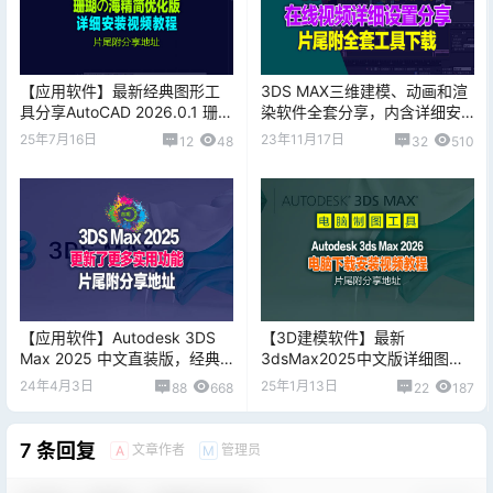
【应用软件】最新经典图形工
3DS MAX三维建模、动画和渲
具分享AutoCAD 2026.0.1 珊瑚
染软件全套分享，内含详细安
の海精简优化版 [2025.07.08
装视频教程！片尾附最新2024
25年7月16日
23年11月17日
12
48
32
510
更新]
版下载
【应用软件】Autodesk 3DS
【3D建模软件】最新
Max 2025 中文直装版，经典
3dsMax2025中文版详细图文
图片建模渲染软件搬运破解版
安装教程（免费白嫖），片尾
24年4月3日
25年1月13日
88
668
22
187
附分享下载
7 条回复
文章作者
管理员
A
M