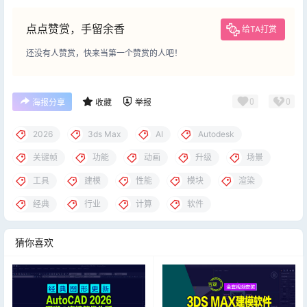
点点赞赏，手留余香
给TA打赏
还没有人赞赏，快来当第一个赞赏的人吧！
0
0
海报分享
收藏
举报
2026
3ds Max
AI
Autodesk
关键帧
功能
动画
升级
场景
工具
建模
性能
模块
渲染
经典
行业
计算
软件
猜你喜欢