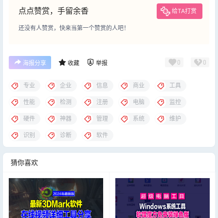
点点赞赏，手留余香
给TA打赏
还没有人赞赏，快来当第一个赞赏的人吧！
0
0
海报分享
收藏
举报
专业
企业
信息
商业
工具
性能
检测
注册
电脑
监控
硬件
神器
管理
系统
维护
识别
诊断
软件
猜你喜欢