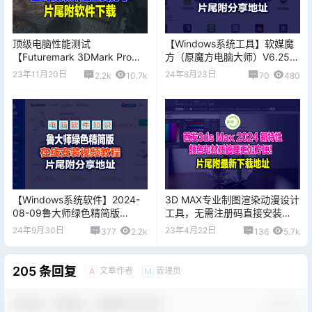
顶级电脑性能测试
【Windows系统工具】软媒魔
【Futuremark 3DMark Pro
方（原魔方电脑大师）V6.25去
2.27.8177 (x64) 多语言+注册
广告、绿色版免安装
23年11月20日
24年8月23日
2.2k
10.7k
70
480
机 】片尾附下载地址
【Windows系统软件】2024-
3D MAX专业制图渲染动漫设计
08-09鲁大师绿色精简版
工具，无需注册码直接安装
6.1024.4050.809单文件版，
版，片尾附下载地址
24年9月30日
23年4月22日
377
2.2k
136
5.7k
片尾附下载地址
205 条回复
文章作者
管理员
A
M
欢迎您，新朋友，感谢参与互动！
确认修改