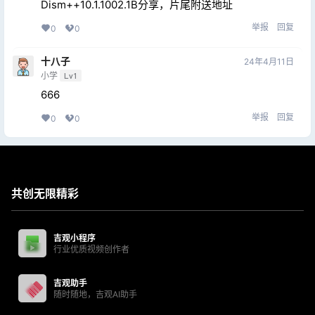
Dism++10.1.1002.1B分享，片尾附送地址
举报
回复
0
0
十八子
24年4月11日
小学
Lv1
666
举报
回复
0
0
共创无限精彩
吉观小程序
行业优质视频创作者
吉观助手
随时随地，吉观AI助手