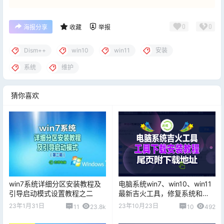
0
0
海报分享
收藏
举报
Dism++
win10
win11
安装
系统
维护
猜你喜欢
win7系统详细分区安装教程及
电脑系统win7、win10、win11
引导启动模式设置教程之二
最新吉火工具，修复系统和
Office软件集火机制，片尾附下
23年1月31日
23年10月23日
11
23.8k
10
492
载地址