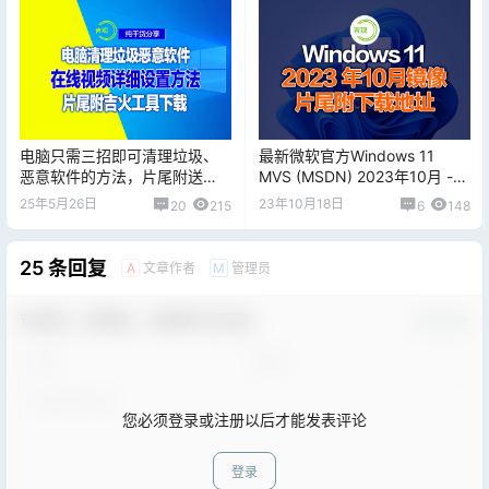
电脑只需三招即可清理垃圾、
最新微软官方Windows 11
恶意软件的方法，片尾附送
MVS (MSDN) 2023年10月 -
win7、win10、win11最新吉火
简繁英镜像，直链下载
25年5月26日
23年10月18日
20
215
6
148
工具下载
25 条回复
文章作者
管理员
A
M
欢迎您，新朋友，感谢参与互动！
确认修改
您必须登录或注册以后才能发表评论
登录