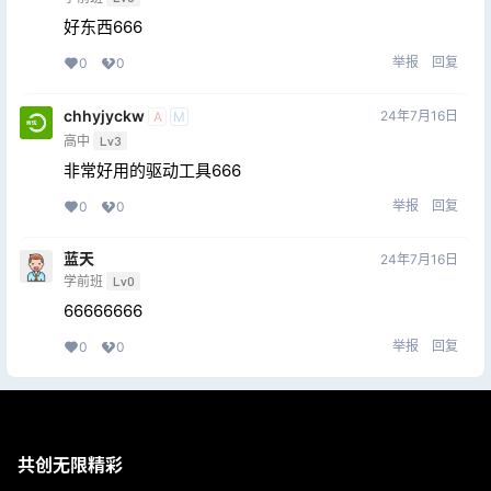
好东西666
举报
回复
0
0
chhyjyckw
24年7月16日
A
M
高中
Lv3
非常好用的驱动工具666
举报
回复
0
0
蓝天
24年7月16日
学前班
Lv0
66666666
举报
回复
0
0
共创无限精彩