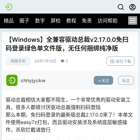
精品
圈子
数字
屏检
教程
免责
访问帮助
【Windows】全兼容驱动总裁v2.17.0.0免扫
码登录绿色单文件版，无任何捆绑纯净版
0
电脑手机
24年7月16日
前往下载
chhyjyckw
关注
私信
驱动总裁相信大家都不陌生，一个非常优秀的驱动安装工
具，很多人都很讨厌驱动总裁强制扫码登陆
那么本期，免扫码登录的最新版总裁2.17.0.0来了！本单文
件使用easy7z打包，而且驱动安装涉及系统底层敏感操
作，杀软拦截请放行