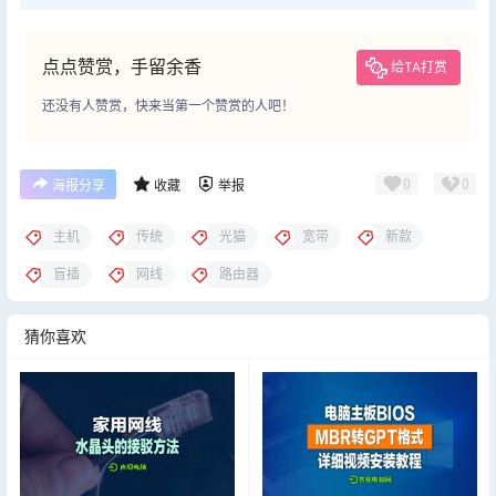
点点赞赏，手留余香
给TA打赏
还没有人赞赏，快来当第一个赞赏的人吧！
0
0
海报分享
收藏
举报
主机
传统
光猫
宽带
新款
盲插
网线
路由器
猜你喜欢