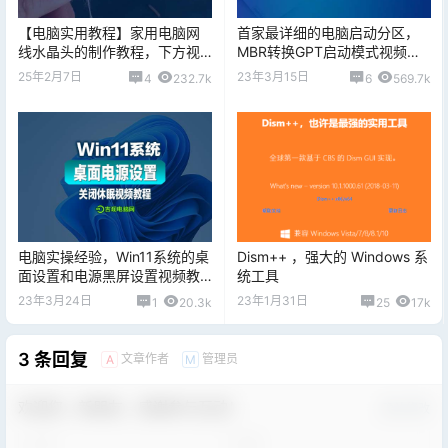
【电脑实用教程】家用电脑网
首家最详细的电脑启动分区，
线水晶头的制作教程，下方视
MBR转换GPT启动模式视频教
频详细教程，备用收藏哈~
程，干货收藏！
25年2月7日
23年3月15日
4
232.7k
6
569.7k
电脑实操经验，Win11系统的桌
Dism++ ，强大的 Windows 系
面设置和电源黑屏设置视频教
统工具
程
23年3月24日
23年1月31日
1
20.3k
25
17k
3 条回复
文章作者
管理员
A
M
欢迎您，新朋友，感谢参与互动！
确认修改