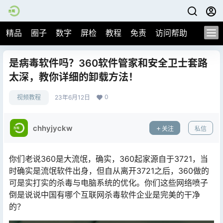
精品
圈子
数字
屏检
教程
免责
访问帮助
是病毒软件吗？360软件管家和安全卫士套路
太深，教你详细的卸载方法！
0
视频教程
23年6月12日
chhyjyckw
关注
私信
你们老说360是大流氓，确实，360起家源自于3721，当
时确实是流氓软件出身，但自从离开3721之后，360做的
可是实打实的杀毒与电脑系统的优化。你们这些网络喷子
倒是说说中国有哪个互联网杀毒软件企业是完美的干净
的？