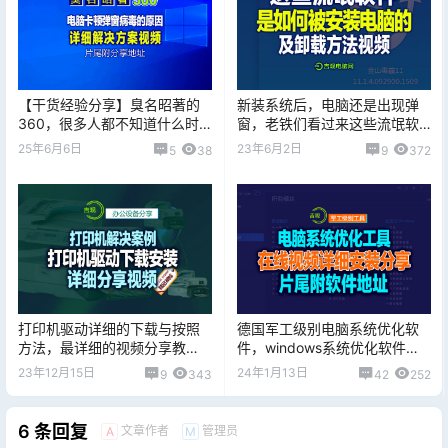
【干货经验分享】臭名昭著的
新装系统后，电脑还是出现弹
360，很多人都不知道什么时
窗，老铁们看过来这些流氓软
候安装到电脑的，而且无法卸
件是如何被安装电脑的！
25年6月6日
23年6月2日
5
38
9
372
载干净
打印机驱动详细的下载与按照
德国军工级别电脑系统优化软
方法，最详细的视频分享教
件，windows系统优化软件排
程！
行榜一的存在！！！
23年12月15日
24年1月13日
9
343
42
252
6 条回复
文章作者
管理员
A
M