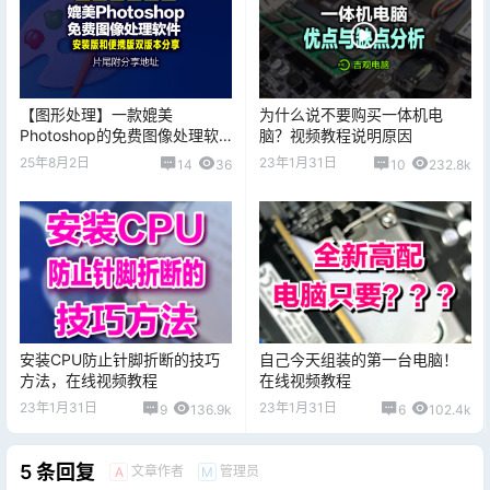
【图形处理】一款媲美
为什么说不要购买一体机电
Photoshop的免费图像处理软
脑？视频教程说明原因
件 Paint.NET v5.1.9 x64，片
25年8月2日
23年1月31日
14
36
10
232.8k
尾附送安装版和便携版下载地
址
安装CPU防止针脚折断的技巧
自己今天组装的第一台电脑！
方法，在线视频教程
在线视频教程
23年1月31日
23年1月31日
9
136.9k
6
102.4k
5 条回复
文章作者
管理员
A
M