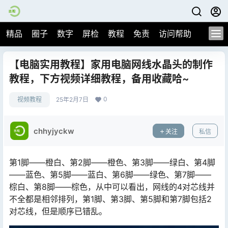
精品
圈子
数字
屏检
教程
免责
访问帮助
【电脑实用教程】家用电脑网线水晶头的制作
教程，下方视频详细教程，备用收藏哈~
0
视频教程
25年2月7日
chhyjyckw
关注
私信
第1脚——橙白、第2脚——橙色、第3脚——绿白、第4脚
——蓝色、第5脚——蓝白、第6脚——绿色、第7脚——
棕白、第8脚——棕色，从中可以看出，网线的4对芯线并
不全都是相邻排列，第1脚、第3脚、第5脚和第7脚包括2
对芯线，但是顺序已错乱。