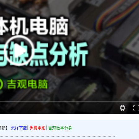
更新】
怎样下载
|
免费电影
|
吉观数字分身
.............................................................................................