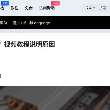
工具
Help
屏检
教程
免责
访问帮助
文章
🌐Language
帮助
提交工单
？视频教程说明原因
因