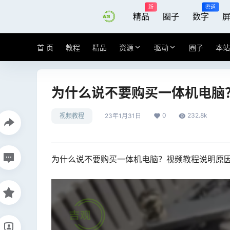
新
密道
精品
圈子
数字
首 页
教程
精品
资源
驱动
圈子
本站
为什么说不要购买一体机电脑
0
232.8k
视频教程
23年1月31日
为什么说不要购买一体机电脑？视频教程说明原