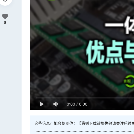
0
0:00
/
0:00
这些信息可能会帮到你：【遇到下载链接失效请关注后续
...................................................................................