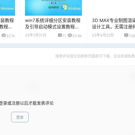
安装教程
win7系统详细分区安装教程
3D MAX专业制图渲
教程第
及引导启动模式设置教程之
设计工具，无需注册
二
安装版，片尾附下载
23年1月31日
23年4月22日
32.1k
11
23.8k
136
随意评论提交后刷新页面即可下载，全站资源免费
确
登录或注册以后才能发表评论
登录