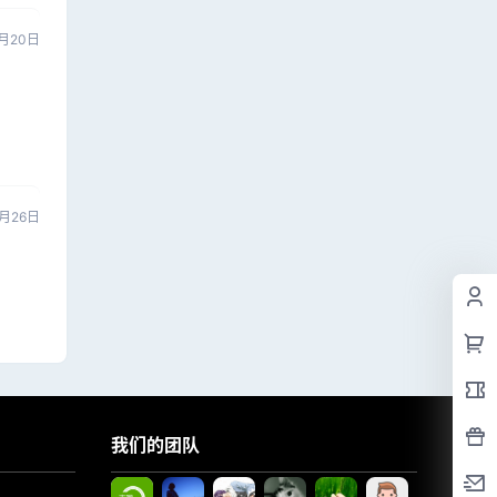
月20日
月26日
我们的团队