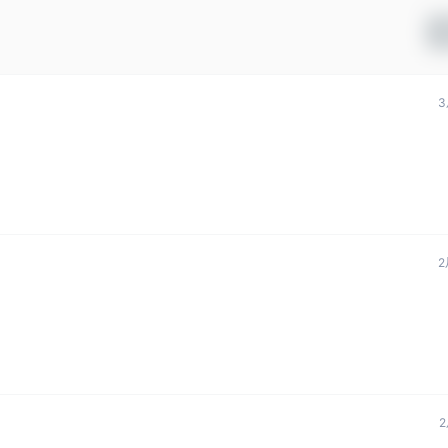
3
2
2