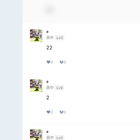
a
高中
Lv3
22
0
0
a
高中
Lv3
2
0
0
a
高中
Lv3