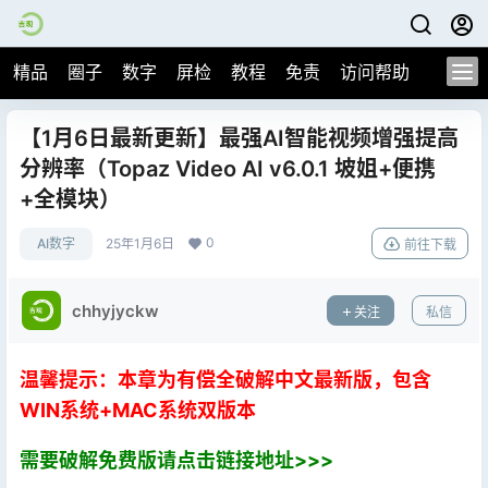
精品
圈子
数字
屏检
教程
免责
访问帮助
【1月6日最新更新】最强AI智能视频增强提高
分辨率（Topaz Video AI v6.0.1 坡姐+便携
+全模块）
0
AI数字
25年1月6日
前往下载
chhyjyckw
关注
私信
温馨提示：本章为有偿全破解中文最新版，包含
WIN系统+MAC系统双版本
需要破解免费版请点击链接地址>>>