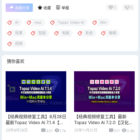
0
0
海报分享
收藏
举报
AI
mac
Topaz Video AI
Win
效果
智能
电脑
系统
编辑
视频
猜你喜欢
【经典视频修复工具】8月28日
【经典视频修复工具】最新
最新Topaz Video Ai 7.1.4【汉
Topaz Video Ai 7.2.0【汉化中
化中文长期更新】老视频无损
文】老视频无损模糊清晰放大
25年8月28日
25年11月21日
331
1.7k
311
3.3k
模糊清晰放大修复补帧提高分
修复补帧提高分辨率