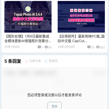
辨率
【图形处理】1月6日最新集成
【应用软件】最新剪映PC版_国
全模块更新AI增强照片效果分
际中文版 CapCut
辨率放大（Topaz Photo AI
v5.5.0.2028，亲测可用附中文
25年1月6日
25年2月26日
7
56
70
562
v3.4.4 坡姐+便携带全模块）
界面设置方法
5 条回复
文章作者
管理员
A
M
欢迎您，新朋友，感谢参与互动！
确认修改
您必须登录或注册以后才能发表评论
登录