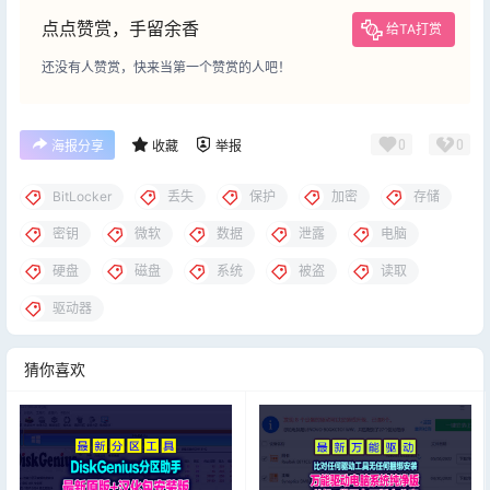
点点赞赏，手留余香
给TA打赏
还没有人赞赏，快来当第一个赞赏的人吧！
0
0
海报分享
收藏
举报
BitLocker
丢失
保护
加密
存储
密钥
微软
数据
泄露
电脑
硬盘
磁盘
系统
被盗
读取
驱动器
猜你喜欢