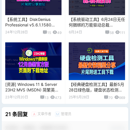
【系统工具】DiskGenius
【系统驱动工具】6月24日无任
Professional v5.6.1.1580
何捆绑的万能驱动总裁
Multilingual 多语言完整版（专
v2.20.0.8免扫码登录绿色单文
24年12月28日
6月24日
15
49
58
111
业版）
件+全系列网卡版
[资源] Windows 11 & Server
【经典硬盘检测工具】最新5月
23H2 MVS (MSDN) 简繁英镜
28日绿色版，硬盘状态检测工
像 - 2023 年 12 月
具 CrystalDiskInfo，片尾附下
23年12月20日
25年5月28日
13
473
70
669
载地址
21 条回复
文章作者
管理员
A
M
欢迎您，新朋友，感谢参与互动！
确认修改