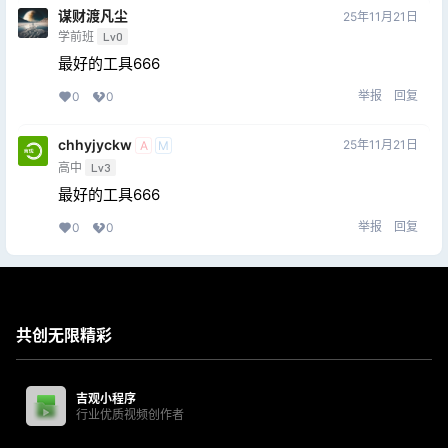
谋财渡凡尘
25年11月21日
学前班
Lv0
最好的工具666
举报
回复
0
0
chhyjyckw
25年11月21日
A
M
高中
Lv3
最好的工具666
举报
回复
0
0
共创无限精彩
吉观小程序
行业优质视频创作者