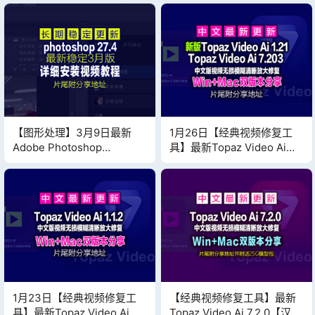
复补帧提高分辨率，附星光
视频无损模糊清晰放大修复
模型升级教程
补帧提高分辨率
【图形处理】3月9日最新
1月26日【经典视频修复工
Adobe Photoshop
具】最新Topaz Video Ai
2026v27.4，保留完整AI神
1.2.1+Topaz Video Ai
经滤镜与4K生成能力
7.2.02【汉化中文】老视频
无损模糊清晰放大修复补帧
提高分辨率
1月23日【经典视频修复工
【经典视频修复工具】最新
具】最新Topaz Video Ai
Topaz Video Ai 7.2.0【汉化