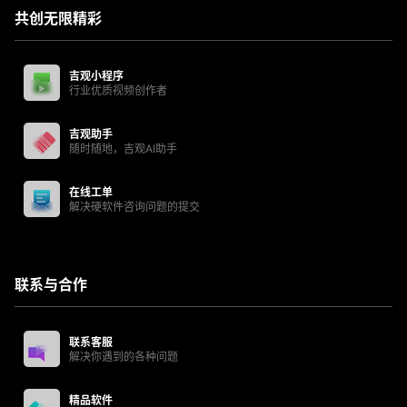
共创无限精彩
吉观小程序
行业优质视频创作者
吉观助手
随时随地，吉观AI助手
在线工单
解决硬软件咨询问题的提交
联系与合作
联系客服
解决你遇到的各种问题
精品软件