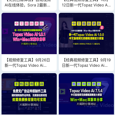
AI在线体验，Sora 2最新接
12日新一代Topaz Video Ai
口视频在线生成教程
1.1.0【汉化中文】老视频无
损模糊清晰放大修复补帧提
高分辨率
【视频修复工具】9月26日
【经典视频修复工具】9月19
新一代Topaz Video Ai
日新一代Topaz Video Ai
1.0.1【汉化中文】增加星光
1.0.0【汉化中文】老视频无
模型下载、老视频无损模糊
损模糊清晰放大修复补帧提
清晰修复
高分辨率