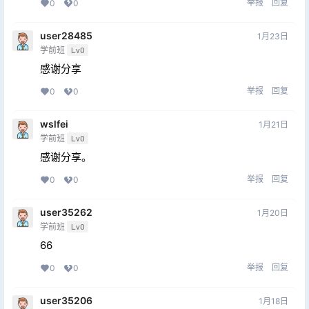
举报
回复
0
0
user28485
1月23日
学前班
Lv0
感谢分享
举报
回复
0
0
wslfei
1月21日
学前班
Lv0
感谢分享。
举报
回复
0
0
user35262
1月20日
学前班
Lv0
66
举报
回复
0
0
user35206
1月18日