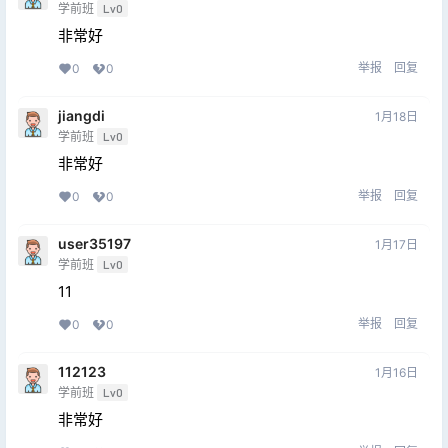
学前班
Lv0
非常好
举报
回复
0
0
jiangdi
1月18日
学前班
Lv0
非常好
举报
回复
0
0
user35197
1月17日
学前班
Lv0
11
举报
回复
0
0
112123
1月16日
学前班
Lv0
非常好