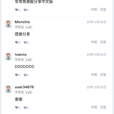
非常感谢能分享中文版
举报
回复
0
0
Monchis
25年12月20日
学前班
Lv0
感谢分享
举报
回复
0
0
ivanno
25年12月20日
学前班
Lv0
DDDDDDD
举报
回复
0
0
user34676
25年12月20日
学前班
Lv0
谢谢
举报
回复
0
0