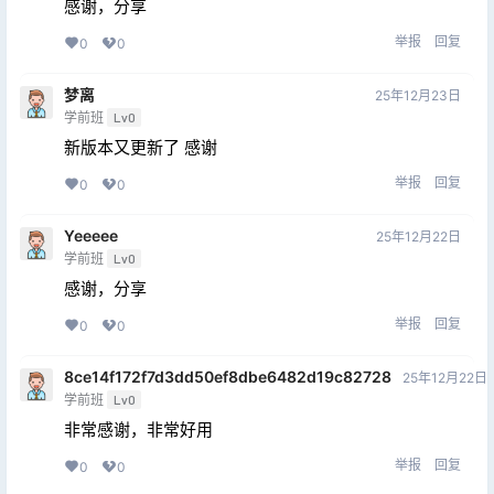
感谢，分享
举报
回复
0
0
梦离
25年12月23日
学前班
Lv0
新版本又更新了 感谢
举报
回复
0
0
Yeeeee
25年12月22日
学前班
Lv0
感谢，分享
举报
回复
0
0
8ce14f172f7d3dd50ef8dbe6482d19c82728
25年12月22日
学前班
Lv0
非常感谢，非常好用
举报
回复
0
0