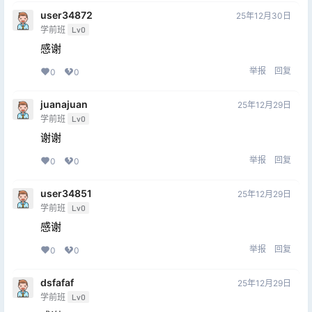
user34872
25年12月30日
学前班
Lv0
感谢
举报
回复
0
0
juanajuan
25年12月29日
学前班
Lv0
谢谢
举报
回复
0
0
user34851
25年12月29日
学前班
Lv0
感谢
举报
回复
0
0
dsfafaf
25年12月29日
学前班
Lv0