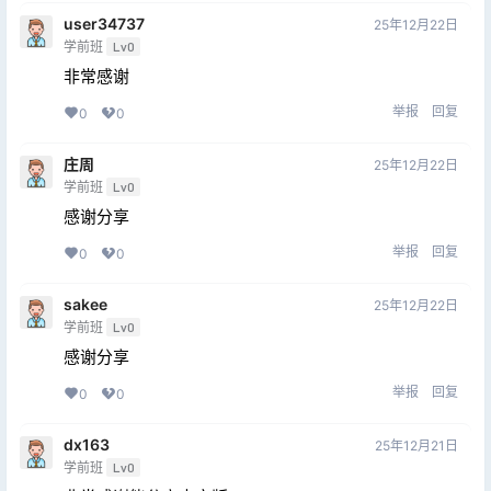
user34737
25年12月22日
学前班
Lv0
非常感谢
举报
回复
0
0
庄周
25年12月22日
学前班
Lv0
感谢分享
举报
回复
0
0
sakee
25年12月22日
学前班
Lv0
感谢分享
举报
回复
0
0
dx163
25年12月21日
学前班
Lv0