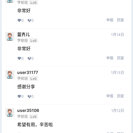
学前班
Lv0
非常好
举报
回复
0
0
蓝齐儿
1月14日
学前班
Lv0
非常好
举报
回复
0
0
user31177
1月13日
学前班
Lv0
感谢分享
举报
回复
0
0
user35106
1月12日
学前班
Lv0
希望有用，辛苦啦