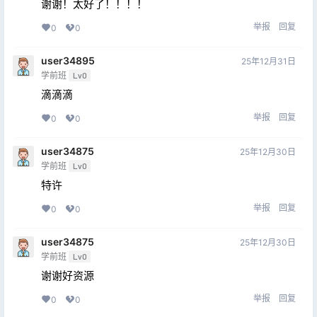
谢谢！太好了！！！！
举报
回复
0
0
user34895
25年12月31日
学前班
Lv0
滴滴滴
举报
回复
0
0
user34875
25年12月30日
学前班
Lv0
特许
举报
回复
0
0
user34875
25年12月30日
学前班
Lv0
谢谢好资源
举报
回复
0
0