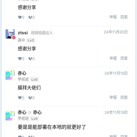
感谢分享
举报
回复
0
0
24年11月20日
ztssi
视频拍摄达人
高中
Lv3
感谢分享
举报
回复
0
0
亦心
24年11月19日
学前班
Lv0
膜拜大佬们
举报
回复
0
0
亦心
亦心
@
24年11月19日
学前班
Lv0
要是是能部署在本地的就更好了
举报
回复