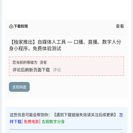
查看
下载权限
【独家推出】自媒体人工具 — 口播、直播、数字人分
身小程序，免费体验测试
您当前的等级为
游客
评论后刷新页面下载
评论
吉观网盘
这些信息可能会帮到你：【遇到下载链接失效请关注后续更新】
怎
样下载
|
免费电影
|
吉观数字分身
...............................................................................................