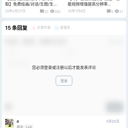
取】免费绘画/对话/生图/生成
能视频增强提高分辨率
音乐/AI文档编译之吉观助手“小
（Topaz Video AI v6.0.1 坡姐
25年2月27日
25年1月6日
20
262
5
31
新鲜”赠送1年全免费会员
+便携+全模块）
15 条回复
文章作者
管理员
A
M
欢迎您，新朋友，感谢参与互动！
确认修改
您必须登录或注册以后才能发表评论
登录
提交
a
3月20日
高中
Lv3