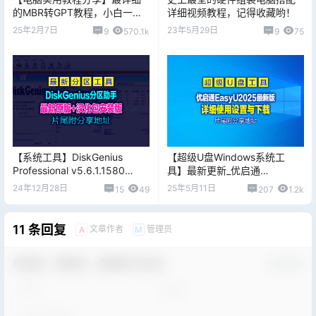
的MBR转GPT教程，小白一定
详细视频教程，记得收藏哟！
要看的视频教程
25年2月7日
23年5月29日
9
570.1k
9
75
【系统工具】DiskGenius
【超级U盘Windows系统工
Professional v5.6.1.1580
具】最新更新_优启通
Multilingual 多语言完整版（专
EasyU_3.7.2025.0326_VIP
24年12月28日
25年5月11日
15
49
207
1.2k
业版）
版，片尾附下载地址
11 条回复
文章作者
管理员
A
M
欢迎您，新朋友，感谢参与互动！
确认修改