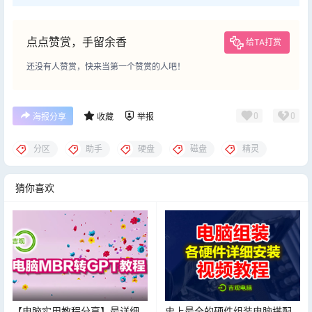
点点赞赏，手留余香
给TA打赏
还没有人赞赏，快来当第一个赞赏的人吧！
0
0
海报分享
收藏
举报
分区
助手
硬盘
磁盘
精灵
猜你喜欢
【电脑实用教程分享】最详细
史上最全的硬件组装电脑搭配