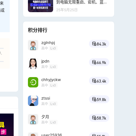
到电脑无限重启、宕机、蓝屏
来
等问题的解决方案
脑或
25年5月25日
积分排行
zglnhpj
84.3k
高中
Lv3
人
jpdn
66.9k
高中
Lv3
chhyjyckw
63.4k
高中
Lv3
ztssi
59.8k
高中
Lv3
夕月
58.7k
高中
Lv3
user25936