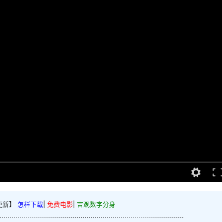
更新】
怎样下载
|
免费电影
|
吉观数字分身
.............................................................................................