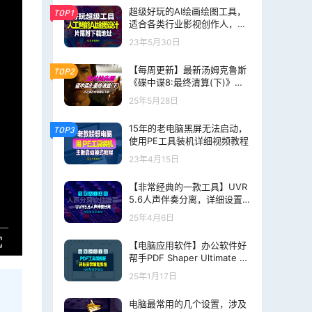
超级好玩的AI绘画绘图工具，
TOP1
适合各类行业影视创作人，视
频片尾附下载网址
23年5月30日
【每周更新】最新汤姆克鲁斯
TOP2
《碟中谍8:最终清算(下)》在
线观看+网盘下载，每周更新
25年5月28日
最新出品大片
15年的老电脑黑屏无法启动，
TOP3
使用PE工具装机详细视频教程
23年4月15日
【非常经典的一款工具】UVR
5.6人声伴奏分离，详细设置
教程及片尾附下载地址
25年4月6日
【电脑应用软件】办公软件好
帮手PDF Shaper Ultimate v1
4.8 中文旗舰版+详细破解永
25年1月17日
久使用版
电脑最常用的几个设置，涉及