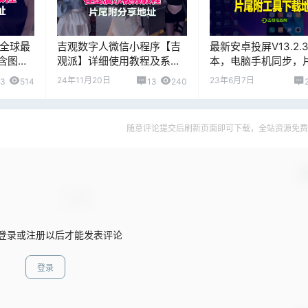
 全球最
吉观数字人微信小程序【吉
最新安卓投屏V13.2.
含图片
观派】详细使用教程及系统
本，电脑手机同步，
寐以求
后台演示，全部真人现场录
下载地址！
24年11月20日
23年6月7日
63
514
13
240
制分享
随意评论提交后刷新页面即可下载，全站资源免费
确
登录或注册以后才能发表评论
登录