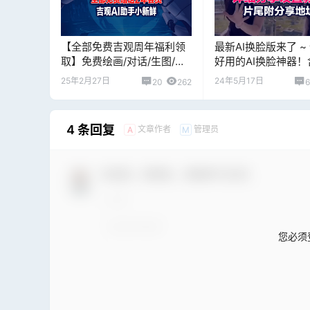
【全部免费吉观周年福利领
最新AI换脸版来了 ~
取】免费绘画/对话/生图/生
好用的AI换脸神器！
成音乐/AI文档编译之吉观助
换脸+视频换脸，梦
25年2月27日
24年5月17日
20
262
手“小新鲜”赠送1年全免费会
的神器工具！
员
4 条回复
文章作者
管理员
A
M
欢迎您，新朋友，感谢参与互动！
您必须