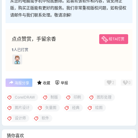
从您的电脑或手机中彻底删除。如喜欢该软件和内容，请支持正
版，购买正版能有更好的服务。我们非常重视版权问题，如有侵权
请邮件与我们联系处理。敬请凉解!
点点赞赏，手留余香
给TA打赏
1
人已打赏
2
0
海报分享
收藏
举报
CorelDRAW
制版
印刷
图形处理
图片设计
矢量图
经典
绘图
设计师
软件
猜你喜欢