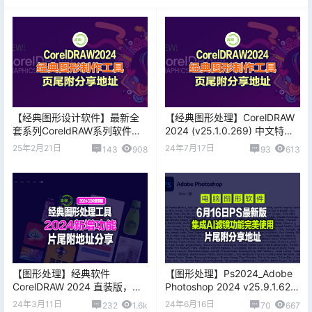
【经典图形设计软件】最新全
【经典图形处理】CorelDRAW
套系列CoreldRAW系列软件
2024 (v25.1.0.269) 中文特别
（X4/X5/X6/X7/2018-2024全
版，页尾下载地址
25年2月21日
24年7月17日
143
908
93
613
系列版本）
【图形处理】经典软件
【图形处理】Ps2024_Adobe
CorelDRAW 2024 直装版，内
Photoshop 2024 v25.9.1.626
附注册文件，及视频片尾分享
(x64) AI滤镜功能多语便携版
24年3月11日
24年6月16日
232
1.6k
70
667