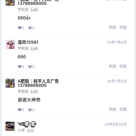
13788666005
学前班
Lv0
666👍
举报
回复
0
0
清风15561
24年7月4日
学前班
Lv0
666
举报
回复
0
0
A肥聪｜桂平人文广告
24年7月3日
13788666005
学前班
Lv0
谢谢大神😎
举报
回复
0
0
༄風ོ࿆行ོ࿆༅
24年6月30日
小学
Lv1