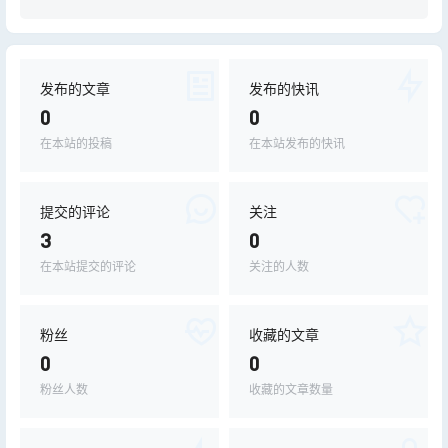
发布的文章
发布的快讯
0
0
在本站的投稿
在本站发布的快讯
提交的评论
关注
3
0
在本站提交的评论
关注的人数
粉丝
收藏的文章
0
0
粉丝人数
收藏的文章数量