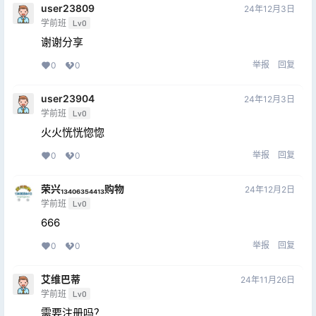
user23809
24年12月3日
学前班
Lv0
谢谢分享
举报
回复
0
0
user23904
24年12月3日
学前班
Lv0
火火恍恍惚惚
举报
回复
0
0
荣兴₁₃₄₀₆₃₅₄₄₁₃购物
24年12月2日
学前班
Lv0
666
举报
回复
0
0
艾维巴蒂
24年11月26日
学前班
Lv0
需要注册吗？