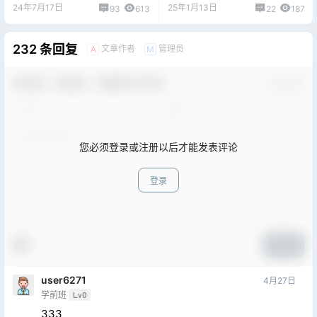
版，页尾下载地址
安装教程（免费白嫖），片尾
24年7月17日
25年1月13日
93
613
22
187
附分享下载
232 条回复
文章作者
管理员
A
M
欢迎您，新朋友，感谢参与互动！
确认修改
您必须登录或注册以后才能发表评论
登录
提交
user6271
4月27日
学前班
Lv0
333