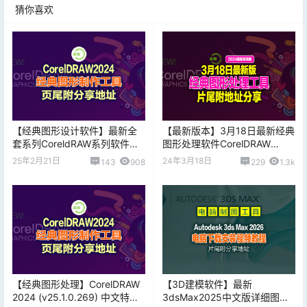
猜你喜欢
【经典图形设计软件】最新全
【最新版本】3月18日最新经典
套系列CoreldRAW系列软件
图形处理软件CorelDRAW
（X4/X5/X6/X7/2018-2024全
2024 (v25.0.0.230) 中文特别
25年2月21日
24年3月18日
143
908
229
1.3k
系列版本）
直装版
【经典图形处理】CorelDRAW
【3D建模软件】最新
2024 (v25.1.0.269) 中文特别
3dsMax2025中文版详细图文