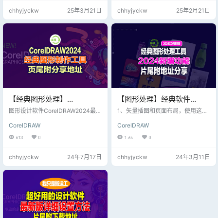
处理：提供更强大的图片修复、去
的图形格式，以及强大的文本处理
chhyjyckw
25年3月21日
chhyjyckw
25年2月21日
背景和图像增强功能。 跨平台与云
和颜色管理能力。 【包含X4/X5/X
协作 云端同步：支持设计文件的云
6/X7/2018-2024全系列版本】
端保存和跨设备访问。 实时协作：
允许多用户在同一设计项目上协
作，支持在线评论和修改。 性能优
化 更快的渲染速度：针对高分辨…
【经典图形处理】
【图形处理】经典软件
CorelDRAW 2024
CorelDRAW 2024 直装版，
图形设计软件CorelDRAW2024最新
1、矢量插图和页面布局，使用这个
(v25.1.0.269) 中文特别版，
版下载cdr2024版.CorelDRAWGrap
内附注册文件，及视频片尾
强大的全功能图形设计应用程序来
CorelDRAW
CorelDRAW
hicsSuite2024中文版cdr2024直装
创建一切矢量插图，页面布局等。
页尾下载地址
分享地址下载
版.矢量图形制作工具CorelDRAW G
2、捕捉屏幕，轻松一键抓取并保存
613
0
1.6k
0
raphics Suite 2024最新版CorelDR
电脑屏幕图像，包括整屏、单窗口
AW2024中文版.
或菜单列表。 3、Corel照片绘画，
chhyjyckw
24年7月17日
chhyjyckw
24年3月11日
图像编辑和基于像素的设计，使用
强大的AI支持的Corel PHOTO-PAI
NT高速处理图像，享受CorelDRAW
带来的集成工作流。 4、Corel字体
管理器，字体开发和管理，使用简
单直观的Corel字体…