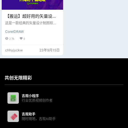
【搬运】超好用的矢量设计
制图软件，最新版安装设置
这是一款经典的矢量设计制图软
方法，片尾附下载地址！
件，转载搬运国外某大神； 最新版
CorelDRAW
安装设置方法，片尾附下载地址！
下载使用请自行研究！
2.7k
0
chhyjyckw
23年9月15日
共创无限精彩
吉观小程序
行业优质视频创作者
吉观助手
随时随地，吉观AI助手