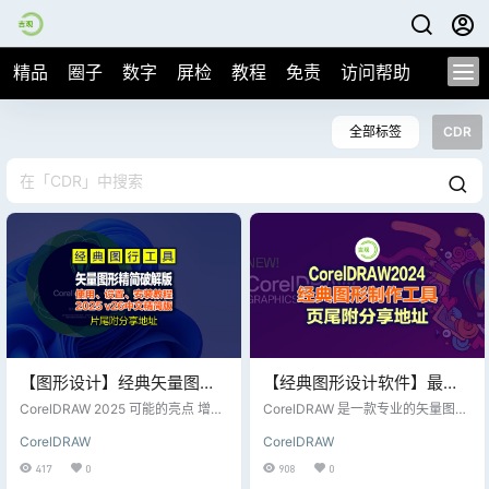
精品
圈子
数字
屏检
教程
免责
访问帮助
全部标签
CDR
【图形设计】经典矢量图设
【经典图形设计软件】最新
计软件CorelDRAW 2025最
全套系列CoreldRAW系列软
CorelDRAW 2025 可能的亮点 增强
CorelDRAW 是一款专业的矢量图形
新3月21日版，亲测安装可行
的AI功能 AI驱动设计工具：如智能
件（X4/X5/X6/X7/2018-
编辑和设计软件，常用于创建各种
CorelDRAW
CorelDRAW
形状识别、自动颜色调整、AI生成设
设计项目，包括标志设计、海报、
2024全系列版本）
计元素等。 AI辅助排版：自动优化
插画、名片、宣传册等。它提供了
417
0
908
0
文本布局，提升设计效率。 AI图像
一整套绘图和编辑工具，支持丰富