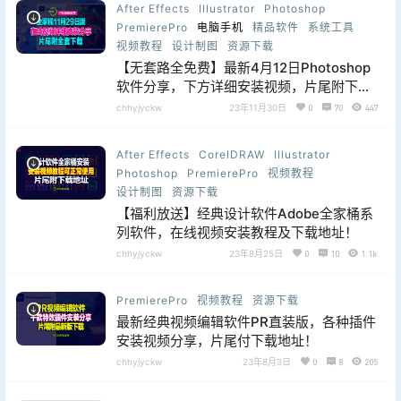
After Effects
Illustrator
Photoshop
PremierePro
电脑手机
精品软件
系统工具
视频教程
设计制图
资源下载
【无套路全免费】最新4月12日Photoshop
软件分享，下方详细安装视频，片尾附下载
地址
chhyjyckw
23年11月30日
0
70
447
After Effects
CorelDRAW
Illustrator
Photoshop
PremierePro
视频教程
设计制图
资源下载
【福利放送】经典设计软件Adobe全家桶系
列软件，在线视频安装教程及下载地址！
chhyjyckw
23年8月25日
0
10
1.1k
PremierePro
视频教程
资源下载
最新经典视频编辑软件PR直装版，各种插件
安装视频分享，片尾付下载地址！
chhyjyckw
23年8月3日
0
8
205