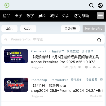
精品
圈子
数字
屏检
教程
免责
访问帮助
全部标签
PremierePro
排序
筛选
PremierePro
精品软件
视频教程
设计制图
【视频编辑】2月5日最新经典视频编辑工具
Adobe Premiere Pro 2025 v25.1.0.073
(x64) 直装版
chhyjyckw
25年2月5日
1
37
141
Photoshop
PremierePro
精品软件
视频教程
设
【2月1日】最新Photo
shop2024_25.5+Premiere2024_24.2.1+Brid
0.2三件套及全家桶分享
chhyjyckw
25年2月1日