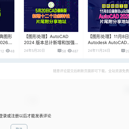
典图形
【图形处理】AutoCAD
【图形处理】11月8
26.0.1
2024 版本总计新增和加强
Autodesk AutoCAD
了十二个功能特性，附送软
2025.1.1 Build V.1
24年5月20日
24年11月24日
12
48
58
487
2
件下载地址和鸡活方法！
尾附下载地址！
随意评论提交后刷新页面即可下载，全站资源免费
确
登录或注册以后才能发表评论