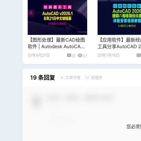
【图形处理】最新CAD绘图
【应用软件】最新经
软件 | Autodesk AutoCAD
工具分享AutoCAD 20
v2026.1 中文坡姐版【夸克
珊瑚の海精简优化版
25年8月21日
25年7月16日
21
37
下载】
[2025.07.08更新]
19 条回复
文章作者
管理员
A
M
欢迎您，新朋友，感谢参与互动！
您必须