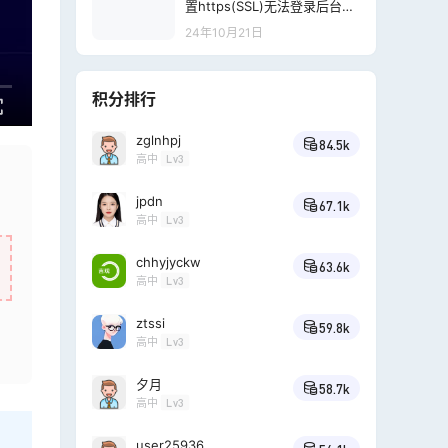
置https(SSL)无法登录后台&
页面样式丢失
24年10月21日
积分排行
zglnhpj
84.5k
高中
Lv3
jpdn
67.1k
高中
Lv3
chhyjyckw
63.6k
高中
Lv3
ztssi
59.8k
高中
Lv3
夕月
58.7k
高中
Lv3
user25936