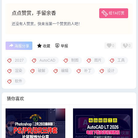
点点赞赏，手留余香
给TA打赏
还没有人赞赏，快来当第一个赞赏的人吧！
0
0
海报分享
收藏
举报
2027
AutoCAD
制图
图片
工具
渲染
破解
编辑
补丁
设计
软件
猜你喜欢