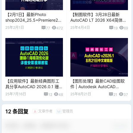
【2月1日】最新Photo
【制图软件】3月28日最新
shop2024_25.5+Premiere202
AutoCAD LT 2026 X64简体中
4_24.2.1+Bridge2024_14.0.2
文版，附激活文件及方法
25年2月1日
25年4月4日
77
472
19
69
三件套及全家桶分享
【应用软件】最新经典图形工
【图形处理】最新CAD绘图软
具分享AutoCAD 2026.0.1 珊瑚
件 | Autodesk AutoCAD
の海精简优化版 [2025.07.08
v2026.1 中文坡姐版【夸克下
25年7月16日
25年8月21日
12
48
21
37
更新]
载】
12 条回复
文章作者
管理员
A
M
欢迎您，新朋友，感谢参与互动！
确认修改