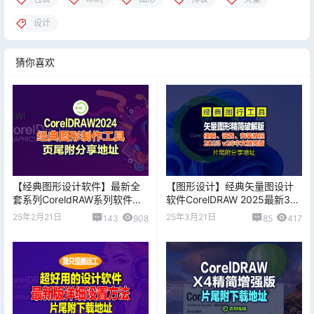
设计
猜你喜欢
【经典图形设计软件】最新全
【图形设计】经典矢量图设计
套系列CoreldRAW系列软件
软件CorelDRAW 2025最新3月
（X4/X5/X6/X7/2018-2024全
21日版，亲测安装可行
25年2月21日
25年3月21日
143
908
85
417
系列版本）