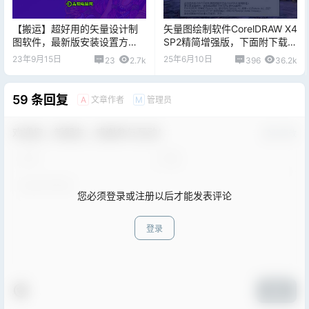
【搬运】超好用的矢量设计制
矢量图绘制软件CorelDRAW X4
图软件，最新版安装设置方
SP2精简增强版，下面附下载地
法，片尾附下载地址！
址
23年9月15日
25年6月10日
23
2.7k
396
36.2k
59 条回复
文章作者
管理员
A
M
欢迎您，新朋友，感谢参与互动！
确认修改
您必须登录或注册以后才能发表评论
登录
提交