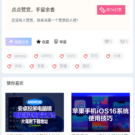
点点赞赏，手留余香
给TA打赏
还没有人赞赏，快来当第一个赞赏的人吧！
0
0
海报分享
收藏
举报
iphone
OPPO
VIVO
华为
小米
手机
苹果
荣耀
通讯
猜你喜欢