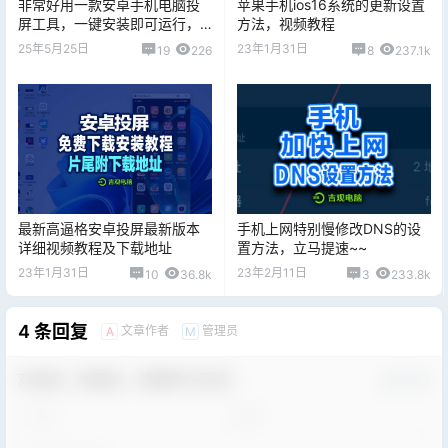
非常好用一款安卓手机电脑投
苹果手机ios16系统的更新设置
屏工具，一键安装即可运行，
方法，视频教程
详细安装视频教程，片尾附下
25年5月25日
23年1月31日
19
226
8
237.1k
载地址
最新高逼格安卓投屏最新版本
手机上网特别慢修改DNS的设
详细视频教程及下载地址
置方法，立马提速~~
23年1月31日
23年2月11日
10
36.8k
3
233.8k
4 条回复
文章作者
管理员
A
M
欢迎您，新朋友，感谢参与互动！
确认修改