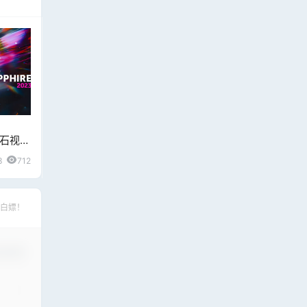
】
宝石视觉
23.53
3
712
白嫖！
认修改