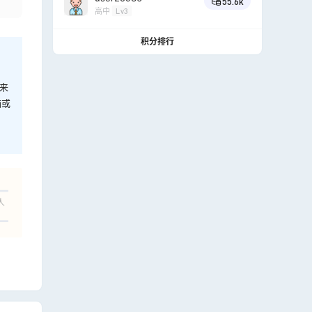
55.6k
高中
Lv3
积分排行
来
脑或
人