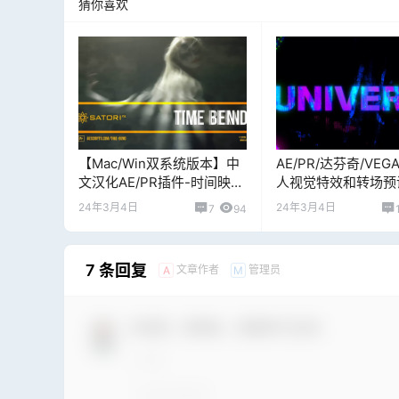
猜你喜欢
【Mac/Win双系统版本】中
AE/PR/达芬奇/VEG
文汉化AE/PR插件-时间映射
人视觉特效和转场预
帧混合紊乱扭曲视觉特效
适合 Win版本
24年3月4日
24年3月4日
7
94
Time Bend V1.0.1
7 条回复
文章作者
管理员
A
M
欢迎您，新朋友，感谢参与互动！