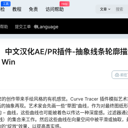
工具
Help
屏检
教程
免责
访问帮助
文章
🌐Language
帮助
提交工单
】中文汉化AE/PR插件-抽象线条轮廓
 Win
前往
创作带来手绘风格的有机感觉。Curve Tracer 插件模拟艺
的抽象再现。艺术家会先画一些“草图”曲线，作为对最终图纸
的 – 曲线，这些曲线也可能被着色以传达一种深度感。过滤器通
线）的集合来工作。然后这些曲线在向量空间中被平滑或抽取，
的“绽放”效果，以提高真实感。