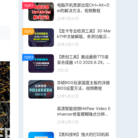
电脑开机黑屏出现Ctrl+Alt+D
TOP1
el的解决方法，视频教程
23年1月31日
【显卡专业检测工具】3D Mar
TOP2
k11中文破解版，亲测功能正
常，片尾附分享地址下载，低
25年3月17日
调使用哈！
【原创工具】搬运最新TTS语
TOP3
音合成器 v1.0 2026.6.29，标
准版+精简版双版本分享
7月1日
华硕ROG玩家国度主板的详细
BIOS设置方法，视频教程
23年1月31日
高清智能视频HitPaw Video E
nhancer修复模糊噪点分辨率
专业中文版附激活教程
23年2月17日
【黑科技哟】强大的打印机和