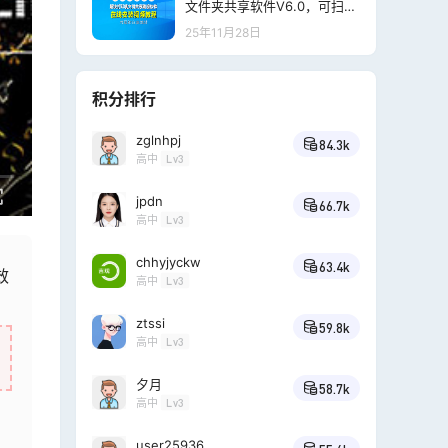
文件夹共享软件V6.0，可扫描
全网IP地址和MAC地址，片尾
25年11月28日
附下载地址
积分排行
zglnhpj
84.3k
高中
Lv3
jpdn
66.7k
高中
Lv3
chhyjyckw
63.4k
效
高中
Lv3
ztssi
59.8k
高中
Lv3
夕月
58.7k
高中
Lv3
user25936