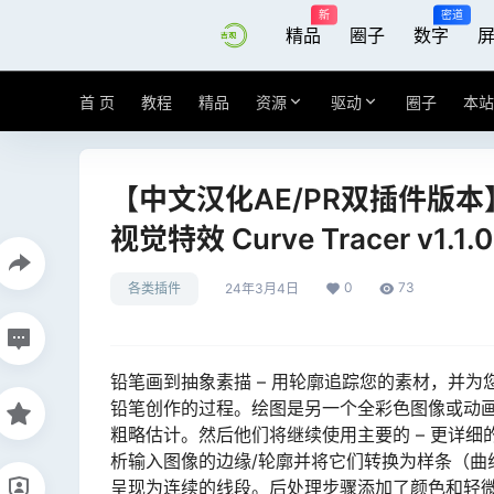
新
密道
精品
圈子
数字
首 页
教程
精品
资源
驱动
圈子
本站
【中文汉化AE/PR双插件版本
视觉特效 Curve Tracer v1.1.0
0
73
各类插件
24年3月4日
铅笔画到抽象素描 – 用轮廓追踪您的素材，并为您的
铅笔创作的过程。绘图是另一个全彩色图像或动画
粗略估计。然后他们将继续使用主要的 – 更详细
析输入图像的边缘/轮廓并将它们转换为样条（曲
呈现为连续的线段。后处理步骤添加了颜色和轻微