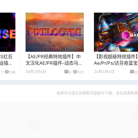
AS红巨
【AE/PR经典特效插件】中
【影视超级特效插件
设插件
文汉化AE/PR插件-动态马赛
Ae/Pr/Ps/达芬奇蓝
克低质量像素损坏视觉效果
特效插件Sapphire 20
24年3月4日
24年3月4日
17
196
5
101
9
Pixelocybe v1.3.0 Win
Win
随意评论提交后刷新页面即可下载，全站资源免费
确