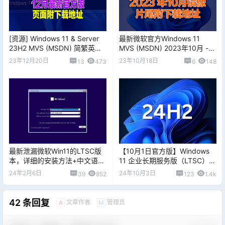
[资源] Windows 11 & Server
最新微软官方Windows 11
23H2 MVS (MSDN) 简繁英镜
MVS (MSDN) 2023年10月 -
像 - 2023 年 12 月
简繁英镜像，直链下载
23年12月20日
23年10月18日
13
473
6
148
最新泄漏微软Win11的LTSC版
【10月1日官方版】Windows
本，详细的安装方法+中文语言
11 企业长期服务版（LTSC）
包，片尾附送分享地址
Enterprise_LTSC_2024_x64_z
24年2月6日
24年10月3日
39
852
123
1.4k
h-CN_24H2_26100 [官方正式
版]
42 条回复
文章作者
管理员
A
M