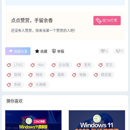
点点赞赏，手留余香
给TA打赏
还没有人赞赏，快来当第一个赞赏的人吧！
0
0
海报分享
收藏
举报
LTSC
Win
企业版
发布
官方
官网
微软
最新
电脑
稳定版
系统
长期版
猜你喜欢