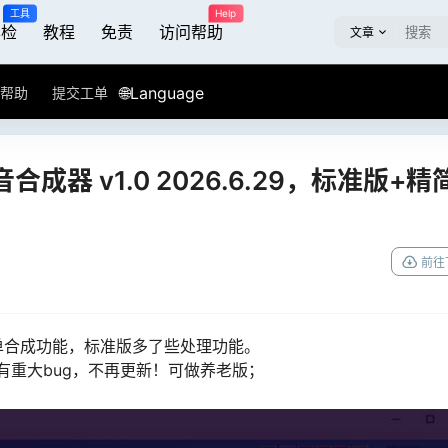
工具
Help
屏检
教程
免责
访问帮助
文章
🌐Language
帮助
提交工单
器 v1.0 2026.6.29，标准版+精
前往
单合成功能，标准版多了些处理功能。
没有重大bug，不再更新！可做养老版；