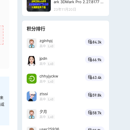
ark 3DMark Pro 2.27.8177 (x
64) 多语言+注册机 】片尾附
23年11月20日
下载地址
积分排行
zglnhpj
84.3k
高中
Lv3
jpdn
66.9k
高中
Lv3
chhyjyckw
63.4k
高中
Lv3
ztssi
59.8k
来
高中
Lv3
脑或
夕月
58.7k
高中
Lv3
user25936