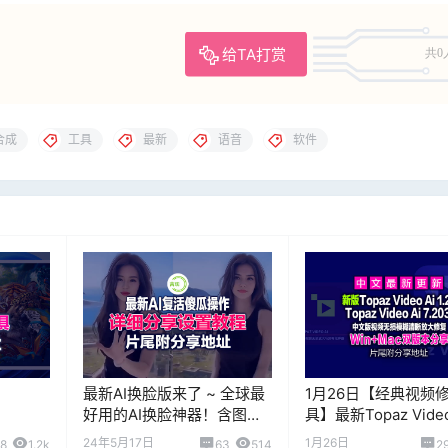
给TA打赏
共0
合成
工具
最新
语音
软件
最新AI换脸版来了 ~ 全球最
1月26日【经典视频
好用的AI换脸神器！含图片
具】最新Topaz Video
，更新多
换脸+视频换脸，梦寐以求
1.2.1+Topaz Video A
24年5月17日
1月26日
28
1.2k
63
514
2