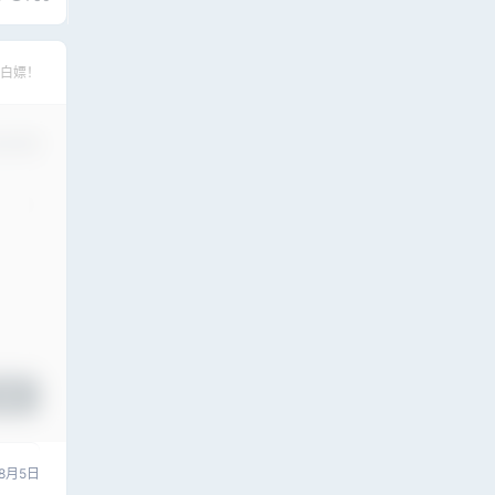
老视频
复补帧
白嫖！
认修改
提交
8月5日