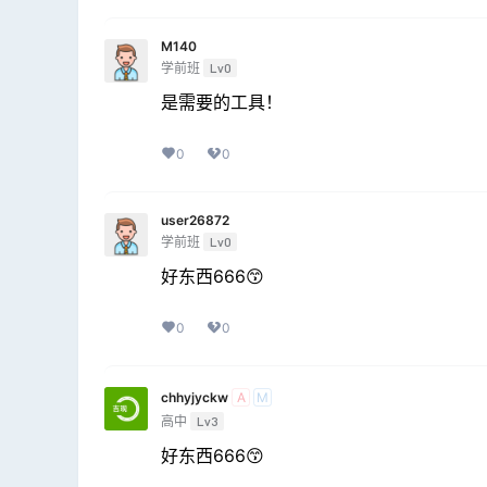
M140
学前班
Lv0
是需要的工具！
0
0
user26872
学前班
Lv0
好东西666😙
0
0
chhyjyckw
A
M
高中
Lv3
好东西666😙