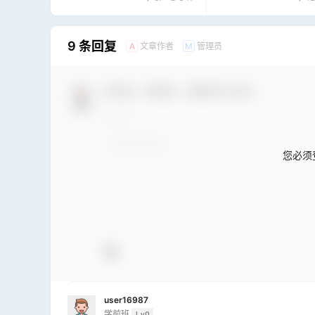
具分享地址！
种功能，值得推荐使
9 条回复
文章作者
管理员
A
M
欢迎您，新朋友，感谢参与互动！
您必须
user16987
学前班
Lv0