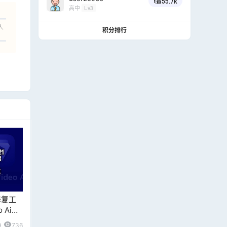
55.7k
高中
Lv3
人
积分排行
修复工
 Ai
i
9
736