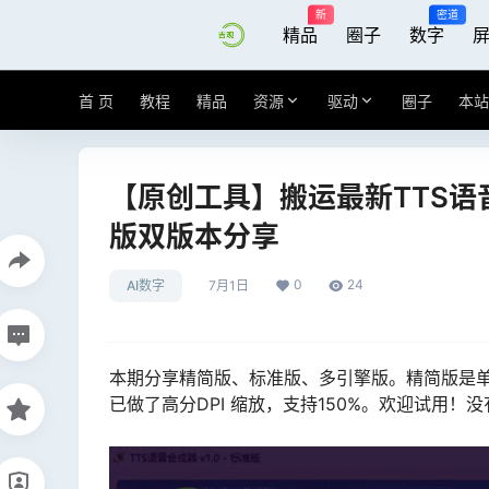
新
密道
精品
圈子
数字
首 页
教程
精品
资源
驱动
圈子
本站
【原创工具】搬运最新TTS语音合成
版双版本分享
0
24
AI数字
7月1日
本期分享精简版、标准版、多引擎版。精简版是
已做了高分DPI 缩放，支持150%。欢迎试用！