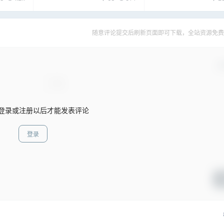
用！
的神器工具！
7.2.02【汉化中文】
无损模糊清晰放大修
提高分辨率
随意评论提交后刷新页面即可下载，全站资源免费
确
登录或注册以后才能发表评论
登录