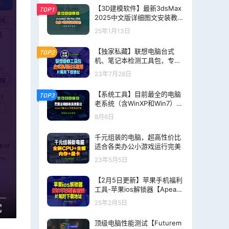
【3D建模软件】最新3dsMax
TOP1
2025中文版详细图文安装教程
（免费白嫖），片尾附分享下
25年1月13日
载
【独家私藏】联想电脑台式
TOP2
机、笔记本检测工具包，专供
联想售后专业技术人员工具，
23年7月28日
片尾附下载地址！
【系统工具】目前最全的电脑
TOP3
老系统（含WinXP和Win7）驱
动总裁离线版、重装系统后一
8月6日
键安装全部驱动，屌爆全网
千元组装的电脑，超高性价比
适合各类办公小游戏运行完美
23年5月5日
【2月5日更新】苹果手机福利
工具-苹果ios解锁器【Apeaks
oft iOS Unlocker 1.0.60 多语
25年2月5日
言婆戒版】
顶级电脑性能测试【Futurem