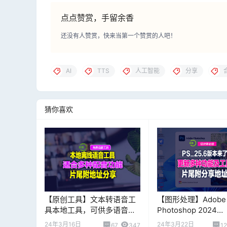
点点赞赏，手留余香
还没有人赞赏，快来当第一个赞赏的人吧！
AI
TTS
人工智能
分享
猜你喜欢
【原创工具】文本转语音工
【图形处理】Adobe
具本地工具，可供多语音和
Photoshop 2024
语速多功能选择，片尾附工
（v25.6） 多语言
24年3月16日
24年3月22日
67
347
1