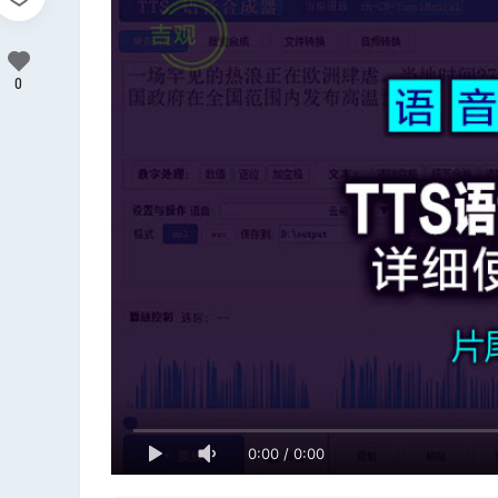
0
0:00
/
0:00