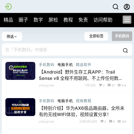
精品
圈子
数字
屏检
教程
免责
访问帮助
全部标签
手机数码
筛选
手机数码
电脑手机
精品软件
【Android】野外生存工具APP：Trail
Sense v8 全程不用联网、不上传任何数据
完全离线使用
chhyjyckw
7月19日
2
57
616
手机数码
电脑手机
视频教程
【特别介绍】华为AX6极品路由器，全所未
有的无线WIFI体验，视频设置分享！
chhyjyckw
25年5月26日
0
8
369