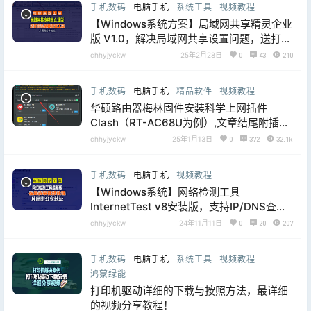
手机数码
电脑手机
系统工具
视频教程
【Windows系统方案】局域网共享精灵企业
版 V1.0，解决局域网共享设置问题，送打印
机全套工具
chhyjyckw
25年2月28日
0
43
210
手机数码
电脑手机
精品软件
视频教程
华硕路由器梅林固件安装科学上网插件
Clash（RT-AC68U为例）,文章结尾附插件
下载
chhyjyckw
25年1月13日
0
372
32.1k
手机数码
电脑手机
视频教程
【Windows系统】网络检测工具
InternetTest v8安装版，支持IP/DNS查
询、WIFI密码查看等
chhyjyckw
24年11月11日
0
20
207
手机数码
电脑手机
系统工具
视频教程
鸿蒙绿能
打印机驱动详细的下载与按照方法，最详细
的视频分享教程！