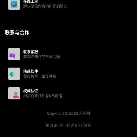
在线工单
解决硬软件咨询问题的提交
联系与合作
联系客服
解决你遇到的各种问题
精品软件
免费共享，合作共赢
权威认证
相关行业领袖者&贡献者
Copyright © 2026
吉观网
查询 39 次，耗时 0.6229 秒