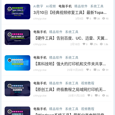
AI数字
AI视频
电脑手机
精品软件
系统工具
3月10日【经典视频修复工具】最新Topaz
Video Ai 1.2.2+7.2.02【汉化中文】老视频
chhyjyckw
3月9日
0
38
90
无损模糊清晰放大修复补帧提高分辨率
电脑手机
精品软件
系统工具
【硬件工具】告别百度、UC、迅雷、天翼、
123、夸克等十余款在线托管云盘会员，统
chhyjyckw
2月16日
0
274
1.8k
统极速下载、还能搜索各大网盘数据，建议
收藏
电脑手机
精品软件
系统工具
【黑科技哟】强大的打印机和文件夹共享软
件V6.0，可扫描全网IP地址和MAC地址，
chhyjyckw
25年11月28日
0
24
59
片尾附下载地址
电脑手机
精品软件
系统工具
视频教程
【原创工具】终极教程之局域网打印机无法
共享解决方案。片尾附工具下载地址
chhyjyckw
25年11月23日
0
8
44
电脑手机
精品软件
系统工具
视频教程