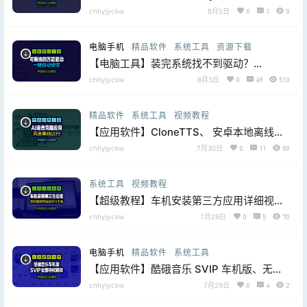
除电脑端微信缓存数据的工具，片尾附白嫖
chhyjyckw
8月5日
0
1
0
下载地址
电脑手机
精品软件
系统工具
资源下载
【电脑工具】装完系统找不到驱动？
SamDrivers 可离线win10/win11驱动包合
chhyjyckw
8月3日
0
49
510
集，一键自动安装
精品软件
系统工具
视频教程
【应用软件】CloneTTS、 安卓本地离线音
色克隆+文字转语音，片尾附送工具下载地
chhyjyckw
7月30日
0
11
50
址
系统工具
视频教程
【超级教程】车机安装第三方应用详细视频
教程及各类所需应用软件下载合集！
chhyjyckw
7月29日
0
5
70
电脑手机
精品软件
系统工具
【应用软件】酷硪音乐 SVIP 车机版、无损
解锁，让你的车载音响恢复生命力！片尾附
chhyjyckw
7月29日
0
4
2
应用白嫖下载