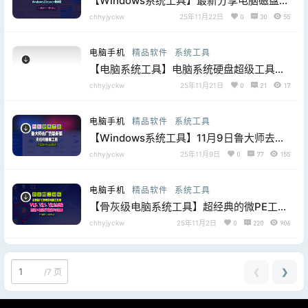
【Windows系统工具】最新分享电脑磁盘清
理工具WndowsCleaner V5.10，片尾附下
chhyjyckw
25年11月22日
0
30
55
载地址
电脑手机
精品软件
系统工具
【电脑系统工具】电脑系统硬盘超级工具之
Bitlocker 天意解密工具 3.0(非网盘)
chhyjyckw
25年11月21日
0
21
17
电脑手机
精品软件
系统工具
【Windows系统工具】11月9日鲁大师去广
告升级最新版（v6）【2025年第5版】片尾
chhyjyckw
25年11月9日
0
77
155
附下载地址
电脑手机
精品软件
系统工具
【骨灰级电脑系统工具】超经典的微PE工具
箱V1.3、V2.1、V2.3合盘集，片尾附下载地
chhyjyckw
25年11月2日
0
220
906
址
❮
❯
/
7 页