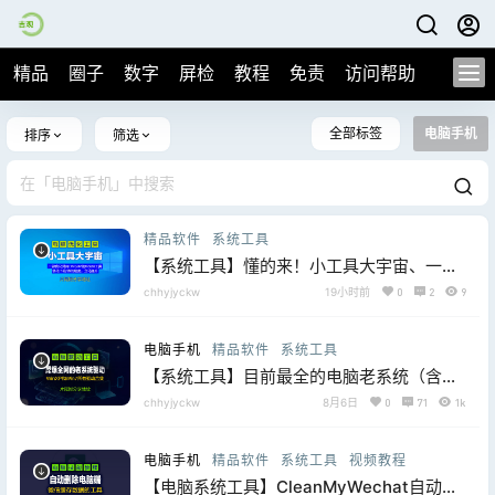
精品
圈子
数字
屏检
教程
免责
访问帮助
全部标签
电脑手机
排序
筛选
精品软件
系统工具
【系统工具】懂的来！小工具大宇宙、一款
优化外网DNS/IP的hosts优化工具，下载/
chhyjyckw
19小时前
0
2
9
访问速度立马提升，小白不懂自行百度
电脑手机
精品软件
系统工具
【系统工具】目前最全的电脑老系统（含
WinXP和Win7）驱动总裁离线版、重装系
chhyjyckw
8月6日
0
71
1k
统后一键安装全部驱动，屌爆全网
电脑手机
精品软件
系统工具
视频教程
【电脑系统工具】CleanMyWechat自动删