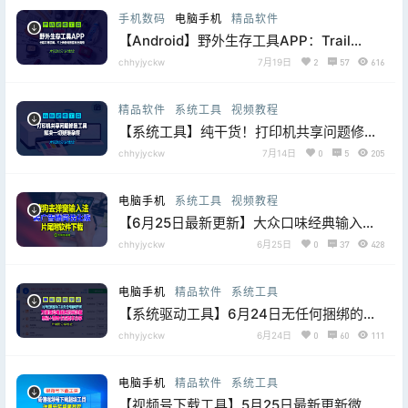
手机数码
电脑手机
精品软件
【Android】野外生存工具APP：Trail
Sense v8 全程不用联网、不上传任何数据
chhyjyckw
7月19日
2
57
616
完全离线使用
精品软件
系统工具
视频教程
【系统工具】纯干货！打印机共享问题修复
工具，附测试页工具+打印机工具箱，局域
chhyjyckw
7月14日
0
5
205
网共享一键搞定
电脑手机
系统工具
视频教程
【6月25日最新更新】大众口味经典输入
法、搜狗输入法v16.6.0.4073去广告精简优
chhyjyckw
6月25日
0
37
428
化版，片尾付下载地址
电脑手机
精品软件
系统工具
【系统驱动工具】6月24日无任何捆绑的万
能驱动总裁v2.20.0.8免扫码登录绿色单文
chhyjyckw
6月24日
0
60
111
件+全系列网卡版
电脑手机
精品软件
系统工具
【视频号下载工具】5月25日最新更新微信