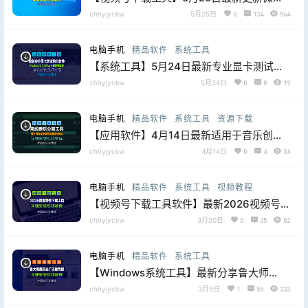
视频号下载利器
chhyjyckw
5月25日
0
134
564
wechatVideoDownload2.7，片尾附下载
地址
电脑手机
精品软件
系统工具
【系统工具】5月24日最新专业显卡测试跑
分软件FurMark 3DMark解锁专业版(显卡跑
chhyjyckw
5月24日
0
8
19
分软件)，视频下面附下载地址
电脑手机
精品软件
系统工具
资源下载
【应用软件】4月14日最新适用于音乐创
作、翻唱、播客降噪等场景(AI分离人声与伴
chhyjyckw
4月14日
0
4
24
奏) v1.2.8 多语便携版
电脑手机
精品软件
系统工具
视频教程
【视频号下载工具软件】最新2026视频号
一键下载直播回放+短视频，最简单的下载
chhyjyckw
3月20日
0
35
82
工具
电脑手机
精品软件
系统工具
【Windows系统工具】最新分享鲁大师
_6.1026.4525.204_绿色版，剔除所有的广
chhyjyckw
3月9日
1
55
233
告设置