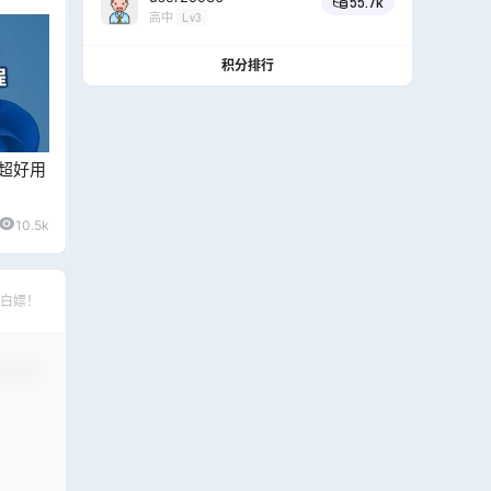
55.7k
高中
Lv3
积分排行
超好用
10.5k
白嫖！
认修改