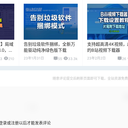
案】局域
告别垃圾软件捆绑，全新万
支持超高清4K视频，
.0，解
能驱动纯净绿色版下载
的B站视频下载器
题，送
23年1月31日
23年2月2日
3
210
55
33.3k
26
随意评论提交后刷新页面即可下载，全站资源免费
确
登录或注册以后才能发表评论