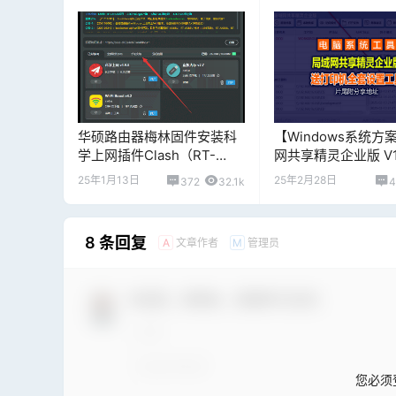
华硕路由器梅林固件安装科
【Windows系统方
学上网插件Clash（RT-
网共享精灵企业版 V1
AC68U为例）,文章结尾附插
决局域网共享设置问
25年1月13日
25年2月28日
372
32.1k
4
件下载
打印机全套工具
8 条回复
文章作者
管理员
A
M
欢迎您，新朋友，感谢参与互动！
您必须