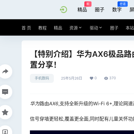
新
密道
精品
圈子
数字
首 页
教程
精品
资源
驱动
圈子
本站
【特别介绍】华为AX6极品路
置分享！
0
370
手机数码
25年5月26日
华为
路由
AX6
,支持全新升级的Wi-Fi 6+,理论网速
信号穿墙更轻松,覆盖更全面,同时配有儿童关怀功