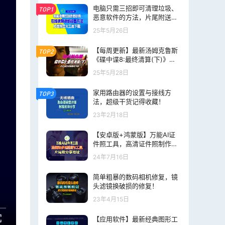
电脑只需三招即可清理垃圾、
TOP1
恶意软件的方法，片尾附送wi
n7、win10、win11最新吉火工
25年5月26日
具下载
【每周更新】最新汤姆克鲁斯
TOP2
《碟中谍8:最终清算(下)》在
线观看+网盘下载，每周更新
25年5月28日
最新出品大片
家用路由器的设置与接线方
TOP3
法，超级干货记得收藏！
23年2月18日
【安卓版+鸿蒙版】万能AI证
件照工具，高清证件照制作工
具（可离线）无需PS、可抠
24年7月16日
图、全免费适配华为鸿蒙
简单粗暴的数码相机修复，镜
头滤镜换破损的修复！
23年4月15日
【应用软件】最新经典图形工