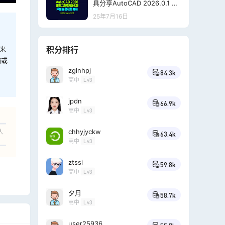
具分享AutoCAD 2026.0.1 珊
瑚の海精简优化版 [2025.07.0
25年7月16日
8更新]
来
积分排行
脑或
zglnhpj
84.3k
高中
Lv3
jpdn
66.9k
高中
Lv3
chhyjyckw
人
63.4k
高中
Lv3
ztssi
59.8k
高中
Lv3
夕月
58.7k
高中
Lv3
user25936