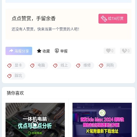
点点赞赏，手留余香
给TA打赏
还没有人赞赏，快来当第一个赞赏的人吧！
0
0
海报分享
收藏
举报
显卡
电脑
线上
维修
网购
踩坑
猜你喜欢