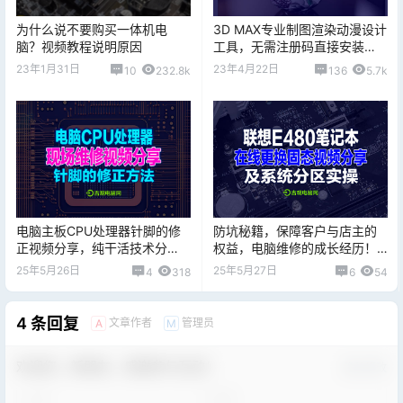
为什么说不要购买一体机电
3D MAX专业制图渲染动漫设计
脑？视频教程说明原因
工具，无需注册码直接安装
版，片尾附下载地址
23年1月31日
23年4月22日
10
232.8k
136
5.7k
电脑主板CPU处理器针脚的修
防坑秘籍，保障客户与店主的
正视频分享，纯干活技术分
权益，电脑维修的成长经历！
享！
值得各老铁们借鉴！
25年5月26日
25年5月27日
4
318
6
54
4 条回复
文章作者
管理员
A
M
欢迎您，新朋友，感谢参与互动！
确认修改