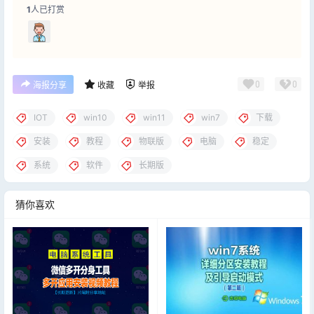
1
人已打赏
0
0
海报分享
收藏
举报
IOT
win10
win11
win7
下载
安装
教程
物联版
电脑
稳定
系统
软件
长期版
猜你喜欢