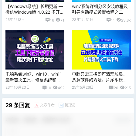
【Windows系统】长期更新 —
win7系统详细分区安装教程及
微信Windows版 4.0.22 多开&
引导启动模式设置教程之二
消息防撤回测试版绿色版纯64
25年2月8日
23年1月31日
16
71
11
23.8k
位（3月8日更新）
电脑系统win7、win10、win11
电脑只需三招即可清理垃圾、
最新吉火工具，修复系统和
恶意软件的方法，片尾附送
Office软件集火机制，片尾附下
win7、win10、win11最新吉火
23年10月23日
25年5月26日
10
492
20
215
载地址
工具下载
29 条回复
文章作者
管理员
A
M
欢迎您，新朋友，感谢参与互动！
确认修改