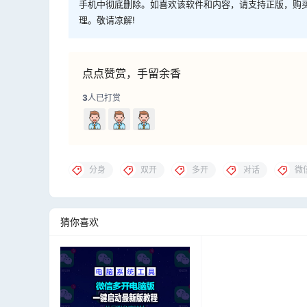
手机中彻底删除。如喜欢该软件和内容，请支持正版，购
理。敬请凉解!
点点赞赏，手留余香
3
人已打赏
分身
双开
多开
对话
微
猜你喜欢