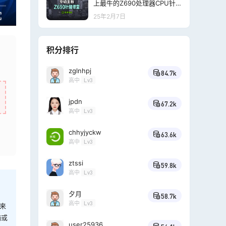
上最牛的Z690处理器CPU针
脚修复教程视频
25年2月7日
积分排行
zglnhpj
84.7k
高中
Lv3
jpdn
67.2k
高中
Lv3
chhyjyckw
63.6k
高中
Lv3
ztssi
59.8k
高中
Lv3
夕月
58.7k
高中
Lv3
来
脑或
user25936