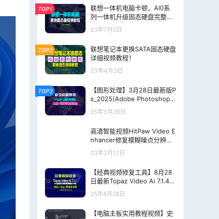
联想一体机电脑卡顿，AI0系
TOP1
列一体机升级固态硬盘完整视
频教程！
23年7月2日
联想笔记本更换SATA固态硬盘
TOP2
详细视频教程！
23年4月3日
【图形处理】3月28日最新版P
TOP3
s_2025(Adobe Photoshop 2
025 v26.5 (x64) 多语言 Gen
25年3月28日
P婆姐)
高清智能视频HitPaw Video E
nhancer修复模糊噪点分辨率
专业中文版附激活教程
23年2月17日
【经典视频修复工具】8月28
日最新Topaz Video Ai 7.1.4
【汉化中文长期更新】老视频
25年8月28日
无损模糊清晰放大修复补帧提
高分辨率
【电脑主板实用教程视频】史