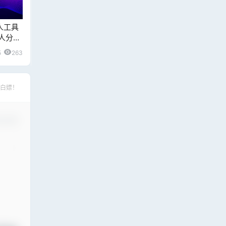
人工具
人分身
试
5
263
白嫖！
认修改