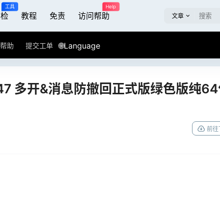
工具
Help
屏检
教程
免责
访问帮助
文章
🌐Language
帮助
提交工单
.6.47 多开&消息防撤回正式版绿色版纯6
前往