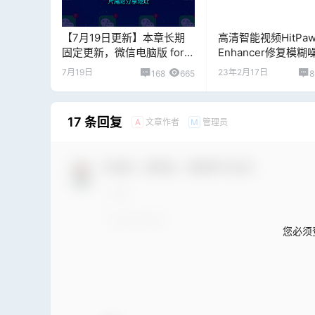
【7月19日更新】本章长期
高清智能视频HitPaw 
固定更新，微信电脑版 for
Enhancer修复模
Windows v4.1.12.19多开&消
率专业中文版附激活
7月19日
23年2月17日
168
665
8
息防撤回最新绿色版（纯64
位）
17 条回复
文章作者
管理员
A
M
欢迎您，新朋友，感谢参与互动！
您必须