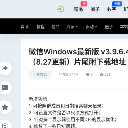
新
密道
精品
圈子
数字
首 页
教程
精品
资源
驱动
圈子
本站
微信Windows最新版 v3.9
（8.27更新）片尾附下载地址
0
221
手机数码
23年8月27日
新增功能：
1. 可按照群成员和日期搜索聊天记录；
2. 可设置文件是否以只读方式打开；
3. 针对多个显示器使用不同DPI的显示优化；
4. 修复了一些已知问题。