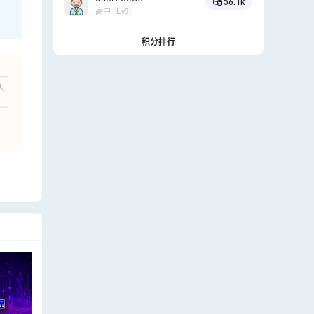
56.1k
高中
Lv3
积分排行
人