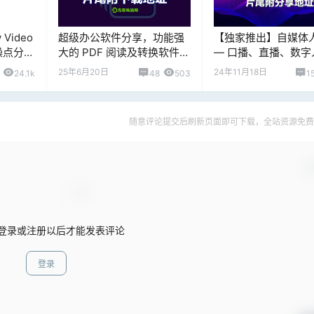
Video
超级办公软件分享，功能强
【独家推出】自媒体
糊噪点分辨
大的 PDF 阅读及转换软件，
— 口播、直播、数字
教程
片尾附下载地址
小程序，免费体验测
25年6月20日
24年11月18日
24.1k
48
503
1
随意评论提交后刷新页面即可下载，全站资源免费
确
登录或注册以后才能发表评论
登录