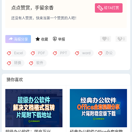
点点赞赏，手留余香
给TA打赏
还没有人赞赏，快来当第一个赞赏的人吧！
0
0
海报分享
收藏
举报
Excel
PDF
PPT
word
办公
转换
软件
猜你喜欢
超级办公软件：国产万兴
经典办公软件Office全套完整