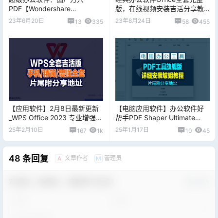
PDF【Wondershare
版，在线视频安装吉活分享教
PDFelement Pro 9.5.10.2296
程，片尾附下载地址
23年6月20日
23年8月24日
13
335
58
455
多语言坡姐+便携】
【应用软件】2月8日最新更新
【电脑应用软件】办公软件好
_WPS Office 2023 专业增强版
帮手PDF Shaper Ultimate
+精简版 v12.8.2.19823 永久吉
v14.8 中文旗舰版+详细破解永
25年2月10日
25年1月17日
167
1k
10
45
活版
久使用版
48 条回复
文章作者
管理员
A
M
欢迎您，新朋友，感谢参与互动！
确认修改