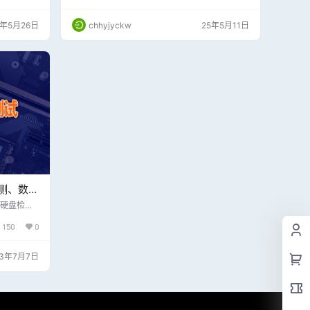
按钮 3、
分区备份与还原，确保数据安全。 提供克隆功
】
能，方便快速迁移系统或数据。 硬盘分区管理
5年5月26日
chhyjyckw
25年5月11日
支持硬盘分区调整、创建、删除等操作。 提供分
区表修复功能，解决常见分区问题。 硬件检测
集成了硬件信息检测工具，方便用户了解电脑配
置。 支持硬盘坏道检测、内存测试等。 密码重
置…
检测、数据
附下载地
态硬盘检测
是测量SS
150
0
除了拥有基
目，支持查
指定的访问
23年7月7日
度测量等等