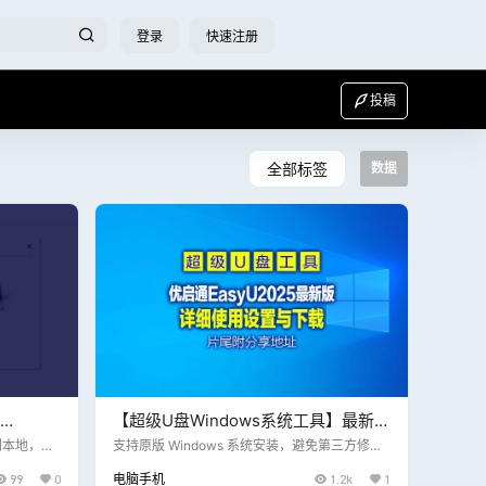
登录
快速注册
投稿
全部标签
数据
【超级U盘Windows系统工具】最新更
4 微信聊天
新_优启通EasyU_3.7.2025.0326_VIP
到本地，即
支持原版 Windows 系统安装，避免第三方修改
面就分享下
带来的风险。 提供原版镜像下载功能，方便用户
不再丢失
版，片尾附下载地址
99
0
电脑手机
1.2k
1
红框处即可
直接获取最新系统。 数据备份与恢复 支持硬盘