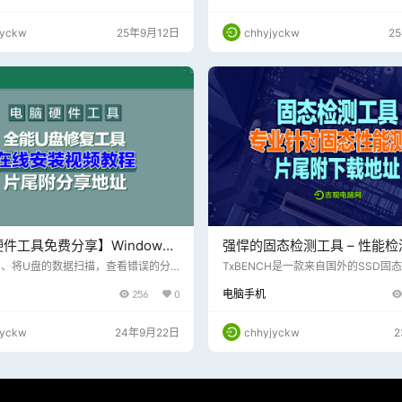
进销存、通讯录、文件管理、内部邮
刷新信息 2、点击设置，就能看到导出
统计、多用户CRM进销存、内部即时通
导出的文件数据列表【看视频教程吧
jyckw
25年9月12日
chhyjyckw
2
，仿Win10风格方便电脑的操作习
试； https://crm.jjgg.co 用户
111 密码：123456789
件工具免费分享】Windows
强悍的固态检测工具 – 性能
盘修复工具 ，安装视频分享片尾
檫除、固件升级等功能，片尾
1、将U盘的数据扫描，查看错误的分
TxBENCH是一款来自国外的SSD固
 2、全能U盘修复工具官方版可以结合
工具【汉化版】，该软件的主要功能便
地址
址
256
0
电脑手机
的数据恢复大师将分区的内容恢复。
D，HDD和其他驱动器的存储性能；
通过错误扇区分析无法读写的位问题。
础的测试项目，还支持自定义测试项
件的功能直接将部分错误修复。 5、
看每个驱动器支持的功能，可以根据
jyckw
24年9月22日
chhyjyckw
重的数据丢失，建议你立即下载全能数
模式和长周期速度测量执行详细的速
师。 6、有详细的操作设置，在扫描的
功能非常的强大！
参数。 7、也显示镜像加载，将镜像加
分析。