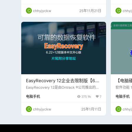
据泄露。它通过对整个驱动器进行加密来工作，
理、商品
没有正确的密钥，任何人都无法读取其中的数
箱、数据
chhyjyckw
25年11月21日
chhy
据。 本期分享这款Bitlocker 天意解密工具 3.0
讯、回收站
基本完善，需要的机友们可以下载
惯，免费白嫖测
名：ceshi
EasyRecovery 12企业去限制版【6.22
【电脑硬
中文破解版+最新经典12企业版中文破
全能U
EasyRecovery 12是由Ontrack ®公司推出的一
软件功能 
款操作安全、恢复性比较高的专业数据恢复软
区内容。
解版双版本免安装、免注册、全新绿色
附下载
电脑手机
375.9k
7
电脑手机
件，可以同时支持Windows及Mac平台从硬盘、
官方提供
版】
光盘、U盘、数码相机、手机及其它多媒体移动
3、可以
设备恢复删除或者丢失的如文档、表格、图片、
4、利用软
chhyjyckw
25年1月11日
chhy
音频、视频等。 它可以全面恢复删除丢失数据，
如果有严
能对电脑误删文件恢复、格式化硬盘数据恢复、
据恢复大
手机U盘数据恢复等，非常的强大！ 压缩包内集
时候提示
成6.22经典中文破解版+最新经…
载到软件