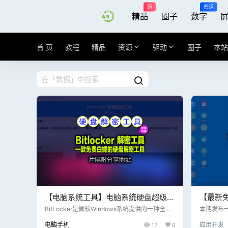
新
密道
精品
圈子
数字
首 页
教程
精品
资源
驱动
圈子
本站
【电脑系统工具】电脑系统硬盘超级工
【最新
具之Bitlocker 天意解密工具 3.0(非网
理系统
BitLocker是微软Windows系统提供的一种全磁
本期发布
盘加密功能，主要用于保护存储在硬盘上的数
统：功能
盘)
详细视
电脑手机
17
0
应用开发
据，防止在设备丢失、被盗或不当退役时发生数
理、订单