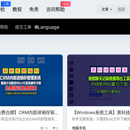
工具
Help
屏检
教程
免责
访问帮助
文章
🌐Language
帮助
提交工单
免费白嫖】CRM内部进销存管
【Windows系统工具】黑科技
、企业内部客户跟单系统发布，
wechatDataBackup-v1.2.
一款适合各行业企业CRM内部管理系
软件无需安装，只要把EXE文件下载
强大包含客户管理、数据导入、跟单管
可使用，而且我已经测试用过了。下
频教程
记录数据导出工具，让你资料
18
0
电脑手机
管理、合同管理、售后管理、财务管
我的使用过程 1.打开软件，点击下方