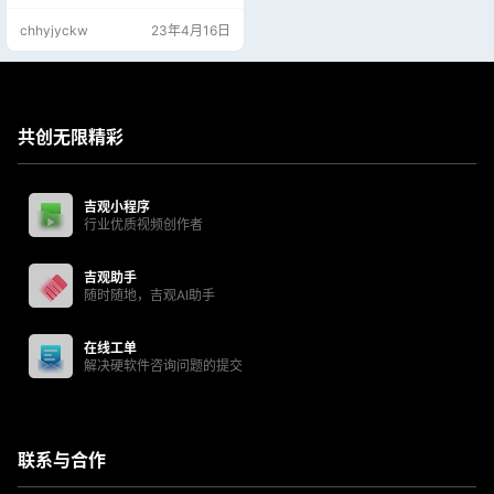
盘直接点击：一键安装 完成后将ISO
chhyjyckw
23年4月16日
镜像拖入ISO文件夹 PE工具装机详
细视频教程: https://jjgg.co/701
共创无限精彩
吉观小程序
行业优质视频创作者
吉观助手
随时随地，吉观AI助手
在线工单
解决硬软件咨询问题的提交
联系与合作