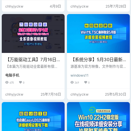
选择空间足够的下载分区（USB存
UEFI启动项,包括创建,删除,编辑,清
chhyjyckw
4月9日
chhyjyckw
25年7月28日
储路径不可选） 支持手动选择下载
理,备份还原,管理EFI启动项,修复EFI
分区（USB存储路径不可选） 由于
系统分区启动项,调整EFI/UEFI启动
直接下载到USB存储设备易造成映
项顺序,所有操作均可在系统下完成
像文件损坏，所以屏蔽了USB设备
而不需要进…
的路径选择 系统要求 必须在Windo
ws7或以上64位环境下运行本工具
也支持…
【万能驱动工具】7月16日分
【系统分享】5月30日最新
享最新最强全系列+电脑装机
更新26100_4202原版集成映
【本篇为万能驱动全套最新有偿
源基准为官方映像，文件制作与官
必备工具万能驱动（标准
版】 白嫖免费版分享下载地址点这
像，详细安装视频教程，片
方提供的格式一致，经过测试，无
电脑手机
windows11
里 >>> 本期文章分享最完整版、下
论是全新安装和升级安装都不会出
版） EasyDrv（25v4）
尾附ISO文件下载
载压缩包内包含下列: 【文件较大，
现问题。 没有添加任何三方数据。
475
0
369
0
优先度网盘下载】 最新万能驱动VIP
使用工具只有 DISM，没有删减任何
8版+Win7(64位)+Win7(32位)+Win
内容，完全原版。系统映像为 ESD
chhyjyckw
25年7月16日
chhyjyckw
25年5月30日
XP【驱动镜像+U盘】 万能驱动7自
格式。 【25年5月30日更新，下列
2017年发布至今已6年有余，今天将
视频教程不分新旧版本安装方法一
画上最终版的句号，继任者万能驱
样】 集成功能： .net framework 3.
动8已蓄势待发（VIP抢先体验）。
5 集成补丁： KB5043080（24年9
相较万能驱动7，万能驱动8…
月检查点累积更新 26100.1742） …