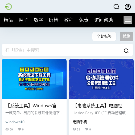
精品
圈子
数字
屏检
教程
免责
访问帮助
全部标签
镜像
【系统工具】Windows官网
【电脑系统工具】电脑经典
系统高速下载工具(带自动校
启动维护工具
一款简单、易用的系统映像高速下
Hasleo EasyUEFI(EFI启动管理软
验功能) v2.0 中文绿色版
载工具 单文件运行，程序运行时不
EasyUEFI(UEFI启动项管理
件)是一款EFI/UEFI启动项管理软件,
windows10
电脑手机
写入任何信息和文件在系统中 下载
EasyUEFI企业版可以轻松管理EFI/U
软件) v6.0.1
直连微软服务器，因此下载速度取
EFI启动项&管理EFI系统分区&修复E
50
0
31
0
决于服务器速度 支持断点续传 自动
FI系统启动问题.EasyUEFI管理EFI/