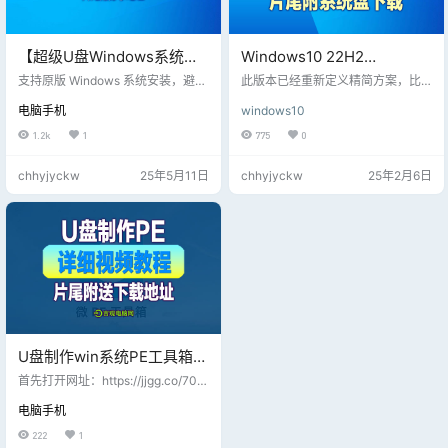
【超级U盘Windows系统工
Windows10 22H2
具】最新更新_优启通
19045.2913 X64 可更新
支持原版 Windows 系统安装，避免
此版本已经重新定义精简方案，比
EasyU_3.7.2025.0326_VIP
第三方修改带来的风险。 提供原版
_[纯净精简版][2.69G]
以前更稳定！母版来自UUP WIN10_
电脑手机
windows10
镜像下载功能，方便用户直接获取
22H2 19045.2913为了保证稳定初
版，片尾附下载地址
(2023.4.27)
最新系统。 数据备份与恢复 支持硬
心的系统全部都是离线精简和优
1.2k
1
775
0
盘分区备份与还原，确保数据安
化，非二次封装。系统纯净、流
全。 提供克隆功能，方便快速迁移
畅、进程少无任何第三方软件，办
chhyjyckw
25年5月11日
chhyjyckw
25年2月6日
系统或数据。 硬盘分区管理 支持硬
公基本无影响、欢迎朋友们测试反
盘分区调整、创建、删除等操作。
馈，提出意见！
提供分区表修复功能，解决常见分
区问题。 硬件检测 集成了硬件信息
检测工具，方便用户了解电脑配
置。 支持硬盘坏道检测、内存测试
等。 密码重置…
U盘制作win系统PE工具箱详
细视频教程，附送软碟通刻
首先打开网址：https://jjgg.co/707
录+PE工具
下载PE工具，电脑主机插入U盘 下
电脑手机
载PE工具解压缩打开文件 右键以管
理员运行：选择一键安装 U盘之前
222
1
有过文件选择左侧还原空间 全新U