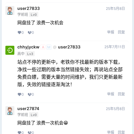
user27833
25年5月8日
学前班
Lv0
网盘挂了 浪费一次机会
举报
回复
0
0
chhyjyckw
user27833
25年7月11日
@
A
M
高中
Lv3
站点不停的更新中，老铁你不找最新的版本下载，
净找一些过期的版本当然链接失效；再说站点全部
免费白嫖，需要大量的时间维护，我们只更新最新
版，失效的链接逐渐淘汰！
举报
回复
0
0
user27874
25年5月8日
学前班
Lv0
网盘挂了 浪费一次机会😁
举报
回复
0
0