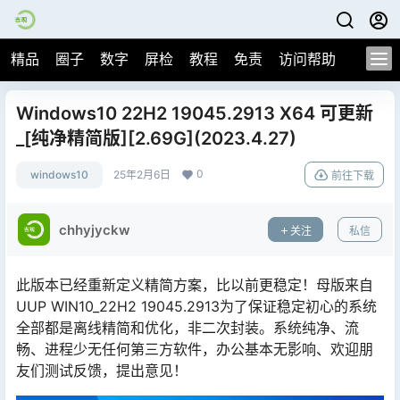
精品
圈子
数字
屏检
教程
免责
访问帮助
Windows10 22H2 19045.2913 X64 可更新
_[纯净精简版][2.69G](2023.4.27)
0
windows10
25年2月6日
前往下载
chhyjyckw
关注
私信
此版本已经重新定义精简方案，比以前更稳定！母版来自
UUP WIN10_22H2 19045.2913为了保证稳定初心的系统
全部都是离线精简和优化，非二次封装。系统纯净、流
畅、进程少无任何第三方软件，办公基本无影响、欢迎朋
友们测试反馈，提出意见！