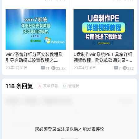
还是企业版？
win7系统详细分区安装教程及
U盘制作win系统PE工具箱详细
引导启动模式设置教程之二
视频教程，附送软碟通刻录+PE
工具
23年1月31日
23年4月16日
11
23.8k
7
222
118 条回复
文章作者
管理员
A
M
欢迎您，新朋友，感谢参与互动！
确认修改
您必须登录或注册以后才能发表评论