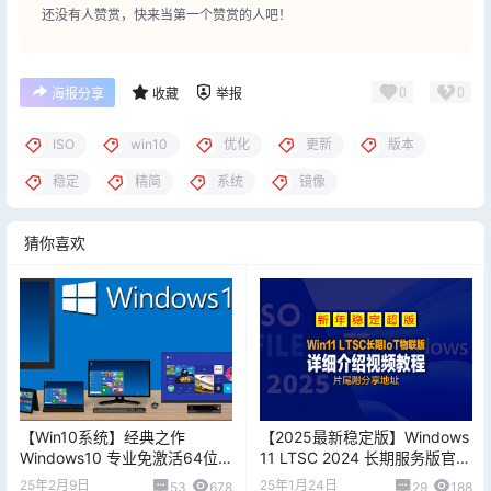
还没有人赞赏，快来当第一个赞赏的人吧！
0
0
海报分享
收藏
举报
ISO
win10
优化
更新
版本
稳定
精简
系统
镜像
猜你喜欢
【Win10系统】经典之作
【2025最新稳定版】Windows
Windows10 专业免激活64位
11 LTSC 2024 长期服务版官方
之2019稳定版
镜像下载！你是选IoT 物联版？
25年2月9日
25年1月24日
53
678
29
188